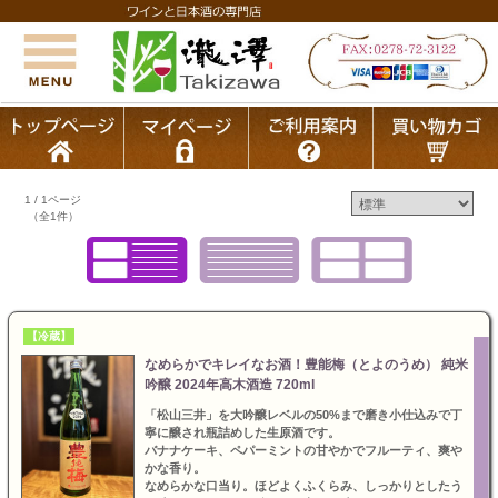
1 / 1ページ
（全1件）
【冷蔵】
なめらかでキレイなお酒！豊能梅（とよのうめ） 純米
吟醸 2024年高木酒造 720ml
「松山三井」を大吟醸レベルの50%まで磨き小仕込みで丁
寧に醸され瓶詰めした生原酒です。
バナナケーキ、ペパーミントの甘やかでフルーティ、爽や
かな香り。
なめらかな口当り。ほどよくふくらみ、しっかりとしたう