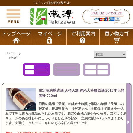
1 / 1ページ
（全1件）
限定契約醸造酒 天領天凛 純米大吟醸原酒 2017年天領
酒造 720ml
飛騨の銘醸「天領」の純米大吟醸は飛騨の銘醸「天領」の
限定酒。岐阜県産の「ひだほまれ」を50%まで磨き小仕込
みで丁寧に造られ瓶詰めされた原酒です。和梨や白桃の華やかな香り。ほどよくボ
リュームのある味わいにしっかりとした米の旨み、 堅実な酸がバランスよくあり
ます。力強く、クリーン、キレのある辛口の味わいです。