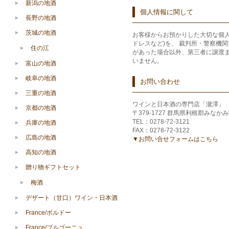
新潟の地酒
個人情報に関して
長野の地酒
茨城の地酒
お客様からお預かりした大切な個人
ドレスなど)を、 裁判所・警察機
住の江
があった場合以外、第三者に譲渡
いません。
富山の地酒
岐阜の地酒
お問い合わせ
三重の地酒
ワインと日本酒の専門店「瀧澤」
京都の地酒
〒379-1727 群馬県利根郡みなかみ
TEL：0278-72-3121
兵庫の地酒
FAX：0278-72-3122
広島の地酒
▼お問い合せフォームはこちら
高知の地酒
贈り物ギフトセット
梅酒
デザート（甘口）ワイン・日本酒
France/ボルドー
France/ブルゴーニュ