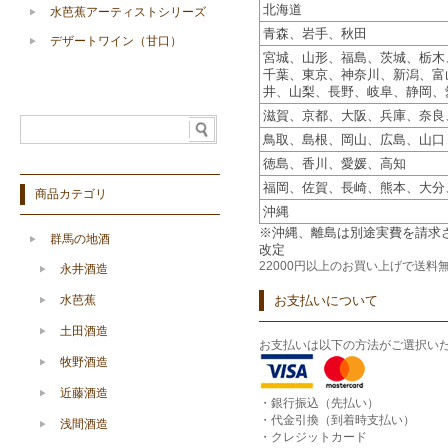
北海道
水芭蕉アーティストシリーズ
青森、岩手、秋田
デザートワイン（甘口）
宮城、山形、福島、茨城、栃木
千葉、東京、神奈川、新潟、富
井、山梨、長野、岐阜、静岡、
滋賀、京都、大阪、兵庫、奈良
鳥取、島根、岡山、広島、山口
徳島、香川、愛媛、高知
福岡、佐賀、長崎、熊本、大分
商品カテゴリ
沖縄
※沖縄、離島は別途実費を請求させ
群馬の地酒
改定
22000円以上のお買い上げで
送料
永井酒造
水芭蕉
お支払いについて
土田酒造
お支払いは以下の方法がご選択い
牧野酒造
近藤酒造
・銀行振込（先払い）
・代金引換（到着時支払い）
浅間酒造
・クレジットカード