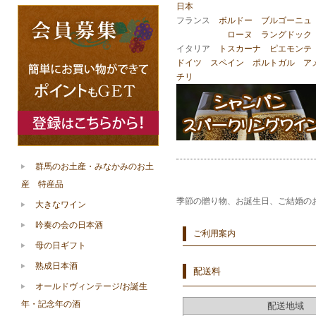
日本
フランス
ボルドー
ブルゴーニュ
ローヌ
ラングドック
イタリア
トスカーナ
ピエモンテ
ドイツ
スペイン
ポルトガル
ア
チリ
群馬のお土産・みなかみのお土
産 特産品
季節の贈り物、お誕生日、ご結婚の
大きなワイン
吟奏の会の日本酒
ご利用案内
母の日ギフト
熟成日本酒
配送料
オールドヴィンテージ/お誕生
年・記念年の酒
配送地域