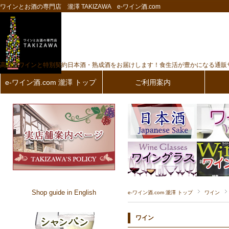
ワインとお酒の専門店 瀧澤 TAKIZAWA e-ワイン酒.com
高品質ワインと特別契約日本酒・熟成酒をお届けします！食生活が豊かになる通販
e-ワイン酒.com 瀧澤 トップ
ご利用案内
Shop guide in English
e-ワイン酒.com 瀧澤 トップ
ワイン
ワイン