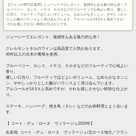
【ワインの専門店瀧澤】ジューシーでエレガント、複雑性もある魅力的な赤！ブ
ルーベリー、カシス、イチゴ、カカオなどのフルーティで心地よい香り。優しい
口当り。フルーティでほどよいボリューム、なめらかなタンニン、ややしっかり
とした酸がバランスよく溶け込んでいます。アルコールが14.5％と高めですが、
それを感じさせない軽快な仕上がりです。
ジューシーでエレガント、複雑性もある魅力的な赤！
クレルモントネルのワインは高品質で人気があります。
40年以上の古木の葡萄を使用。
ブルーベリー、カシス、イチゴ、カカオなどのフルーティで心地よい
香り。
優しい口当り。フルーティでほどよいボリューム、なめらかなタンニ
ン、ややしっかりとした酸がバランスよく溶け込んでいます。
アルコールが14.5％と高めですが、それを感じさせない軽快な仕上が
り。
ステーキ、ハンバーグ、焼き鳥（タレ）などのお肉料理とよく合いま
す。
【 コート・デュ・ローヌ ヴィラージュ2020年】
生産地: コート・デュ・ローヌ ヴィラージュ/北ローヌ地方／フラン