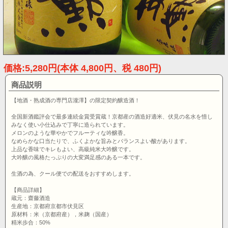
価格:5,280円(本体 4,800円、税 480円)
商品説明
【地酒・熟成酒の専門店瀧澤】の限定契約醸造酒！
全国新酒鑑評会で最多連続金賞受賞蔵！京都産の酒造好適米、伏見の名水を惜し
みなく使い小仕込みで丁寧に造られています。
メロンのような華やかでフルーティな吟醸香。
なめらかな口当たりで、ふくよかな旨みとバランスよい酸があります。
上品な香味でキレもよい、高級純米大吟醸です。
大吟醸の風格たっぷりの大変満足感のある一本です。
生酒の為、クール便での配送をおすすめします。
【商品詳細】
蔵元：齋藤酒造
生産地：京都府京都市伏見区
原材料：米（京都府産），米麹（国産）
精米歩合：50%