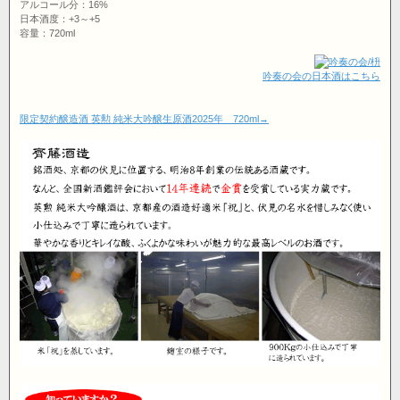
アルコール分：16%
日本酒度：+3～+5
容量：720ml
吟奏の会の日本酒はこちら
限定契約醸造酒 英勲 純米大吟醸生原酒2025年 720ml→