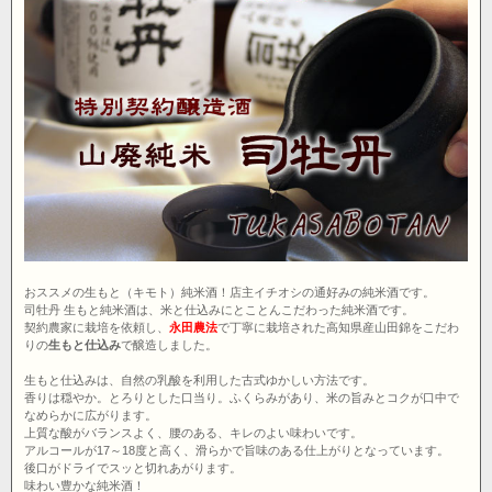
おススメの生もと（キモト）純米酒！店主イチオシの通好みの純米酒です。
司牡丹 生もと純米酒は、米と仕込みにとことんこだわった純米酒です。
契約農家に栽培を依頼し、
永田農法
で丁寧に栽培された高知県産山田錦をこだわ
りの
生もと仕込み
で醸造しました。
生もと仕込みは、自然の乳酸を利用した古式ゆかしい方法です。
香りは穏やか。とろりとした口当り。ふくらみがあり、米の旨みとコクが口中で
なめらかに広がります。
上質な酸がバランスよく、腰のある、キレのよい味わいです。
アルコールが17～18度と高く、滑らかで旨味のある仕上がりとなっています。
後口がドライでスッと切れあがります。
味わい豊かな純米酒！