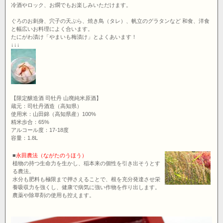
冷酒やロック、お燗でもお楽しみいただけます。
ぐろのお刺身、穴子の天ぷら、焼き鳥（タレ）、帆立のグラタンなど 和食、洋食
と幅広いお料理によく合います。
たにがわ漬け「やまいも梅漬け」とよくあいます！
↓↓↓
【限定醸造酒 司牡丹 山廃純米原酒】
蔵元：司牡丹酒造（高知県）
使用米：山田錦（高知県産）100%
精米歩合：65%
アルコール度：17-18度
容量：1.8L
■
永田農法（ながたのうほう）
植物の持つ生命力を生かし、稲本来の個性を引き出そうとす
る農法。
水分も肥料も極限まで押さえることで、根を充分発達させ栄
養吸収力を強くし、健康で病気に強い作物を作り出します。
農薬や除草剤の使用も控えます。