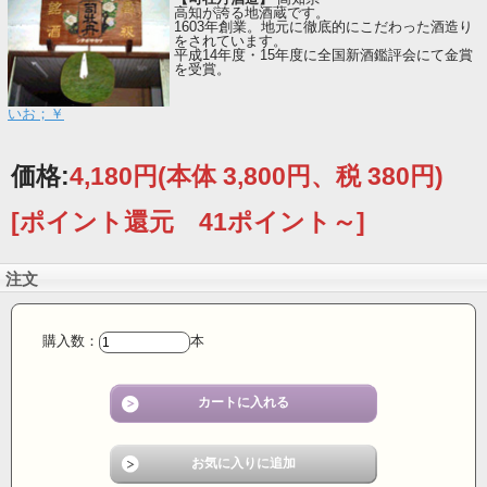
高知が誇る地酒蔵です。
1603年創業。地元に徹底的にこだわった酒造り
をされています。
平成14年度・15年度に全国新酒鑑評会にて金賞
を受賞。
いお；￥
価格:
4,180円
(本体 3,800円、税 380円)
[ポイント還元 41ポイント～]
注文
購入数：
本