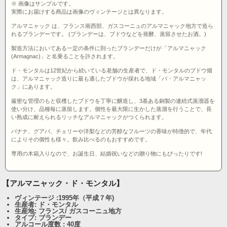
※ 画像はサンプルです。
実際にお届けする商品は画像のヴィンテージとは異なります。
アルマニャック は、フランス南西部、ガスコーニュのアルマニャック地方で造ら
れるブランデーです。 (ブランデーは、ブドウなどを発酵、蒸留させたお酒。)
製造方法においてある一定の条件に則ったブランデーだけが「アルマニャック
(Armagnac)」と名乗ることを許されます。
ド・モンタルは12世紀から続いている老舗の生産者で、ド・モンタルのブドウ畑
は、アルマニャック造りに最も適したブドウが採れる地域「バ・アルマニャッ
ク」にあります。
厳密な管理のもと収穫したブドウを丁寧に醸造し、3基ある銅製の連続式蒸溜器を
使い分け、品種毎に蒸留します。個性を最大限に生かした蒸溜を行うことで、長
い熟成に耐えられるリッチなアルマニャックがつくられます。
バナナ、グアバ、チェリーや洋梨などの芳醇なフルーツの香味が特徴的で、年代
によりその個性も様々。飲み比べるのもおすすめです。
専用の木箱入りなので、お誕生日、結婚祝いなどの贈り物にもぴったりです!
【アルマニャック・ド・モンタル】
ヴィンテージ :1995年（平成７年)
生産者: ド・モンタル
生産地: フランス/ ガスコーニュ地方
タイプ: ブランデー
アルコール度数 : 40度