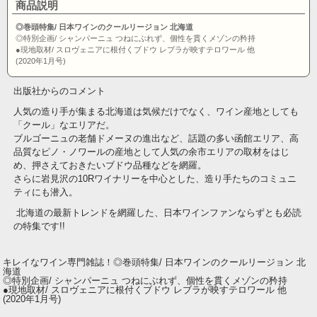
商品説明
◎巻頭特集/ 日本ワインのクールリージョン 北海道
◎特別企画/ シャンパーニュ つねにぶれず、個性を貫くメゾンの矜持
●現地取材/ スロヴェニアに根付くブドウ レブラが映すテロワール 他
(2020年1月号)
出版社からのコメント
人気の造り手が集まる北海道は気候だけでなく、ワイン産地としても
「クール」なエリアだ。
ブルゴーニュの老舗ドメーヌの進出など、話題の多い函館エリア、高
品質なピノ・ノワールの産地として人気の余市エリアの取材をはじ
め、押さえておきたいブドウ品種などを網羅。
さらに岩見沢の10Rワイナリーを中心とした、造り手たちのコミュニ
ティにも潜入。
北海道の最新トレンドを網羅した、日本ワインファンならずとも必読
の特集です!!
キレイなワイン専門雑誌！◎巻頭特集/ 日本ワインのクールリージョン 北
海道
◎特別企画/ シャンパーニュ つねにぶれず、個性を貫くメゾンの矜持
●現地取材/ スロヴェニアに根付くブドウ レブラが映すテロワール 他
(2020年1月号)