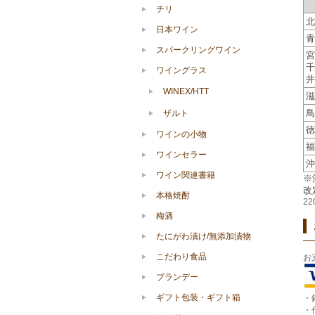
チリ
北
日本ワイン
青
スパークリングワイン
宮
千
ワイングラス
井
WINEX/HTT
滋
鳥
ザルト
徳
ワインの小物
福
ワインセラー
沖
ワイン関連書籍
※
改
本格焼酎
2
梅酒
たにがわ漬け/無添加漬物
こだわり食品
お
ブランデー
ギフト包装・ギフト箱
・
・