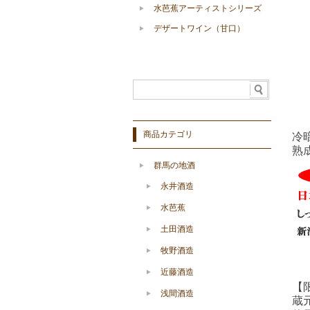
水芭蕉アーティストシリーズ
デザートワイン（甘口）
商品カテゴリ
冷
熟
群馬の地酒
永井酒造
水芭蕉
土田酒造
牧野酒造
近藤酒造
【
浅間酒造
蔵