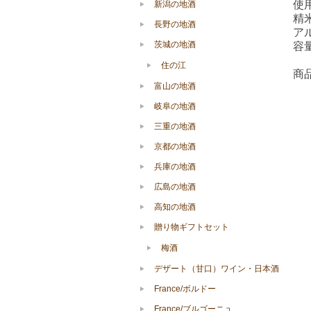
使
新潟の地酒
精
長野の地酒
アル
茨城の地酒
容量
住の江
商
富山の地酒
岐阜の地酒
三重の地酒
京都の地酒
兵庫の地酒
広島の地酒
高知の地酒
贈り物ギフトセット
梅酒
デザート（甘口）ワイン・日本酒
France/ボルドー
France/ブルゴーニュ