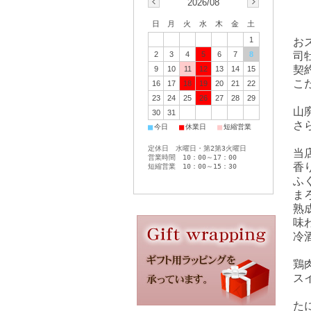
2026/08
日
月
火
水
木
金
土
1
お
2
3
4
5
6
7
8
司
契
9
10
11
12
13
14
15
こ
16
17
18
19
20
21
22
23
24
25
26
27
28
29
山
30
31
さ
■
■
■
今日
休業日
短縮営業
定休日 水曜日・第2第3火曜日
当
営業時間 10：00～17：00
香
短縮営業 10：00～15：30
ふ
ま
熟
味
冷
鶏
ス
た