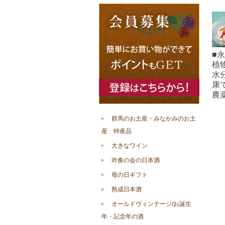
■
植
水
康
農
群馬のお土産・みなかみのお土
産 特産品
大きなワイン
吟奏の会の日本酒
母の日ギフト
熟成日本酒
オールドヴィンテージ/お誕生
年・記念年の酒