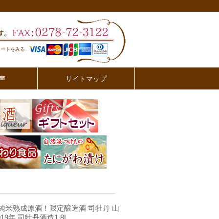
カートをみる
声
サイトマップ
純米熟成原酒！限定醸造酒 司牡丹 山
19年 司牡丹酒造1.8L