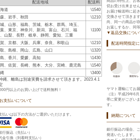
商品の特性上、お
配送地域
配送料
切お受け出来ませ
海道
\1540
お届け輸送時に起
交換させて頂きま
森、岩手、秋田
\1210
尚、同一の商品が
城、山形、福島、茨城、栃木、群馬、埼玉、
お返しするか、同
葉、東京、神奈川、新潟、富山、石川、福
\1100
▼返品交換につい
、山梨、長野、岐阜、静岡、愛知、三重
賀、京都、大阪、兵庫、奈良、和歌山
\1210
配送時間指定に
取、島根、岡山、広島、山口
\1320
島、香川、愛媛、高知
\1430
岡、佐賀、長崎、熊本、大分、宮崎、鹿児島
\1540
縄
\3400
沖縄、離島は別途実費を請求させて頂きます。2023.4.1
定
ヤマト運輸にてお
2000円以上のお買い上げで
送料無料！
（注）平成29年6
帯に変更がござい
お支払いについて
す。
支払いは以下の方法がご選択いただけます。
納期について
銀行振込の場合、
銀行振込（先払い）
発送いたします。
代金引換（到着時支払い）
カード・代引決済