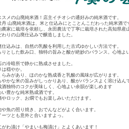
ススメの山廃純米酒！店主イチオシの通好みの純米酒です。
牡丹 山廃純米酒は、米と仕込みにとことんこだわった純米酒で
約農家に栽培を依頼し、
永田農法
で丁寧に栽培された高知県産
だわりの
山廃仕込み
で醸造しました。
廃仕込みは、自然の乳酸を利用した古式ゆかしい方法です。
らりとした飲み口、独特の旨みと酸が絶妙のバランス。心地よ
店の冷暗所で静かに熟成させました。
りは穏やか。
くらみがあり、ほのかな熟成香と乳酸の風味が広がります。
ろやかな米の旨みがしっかりあり、酸がバランスよく溶け込ん
成酒独特のコクが美味しく、心地よい余韻が楽しめます
わい豊かな純米熟成酒です。
酒やロック、お燗でもお楽しみいただけます。
肉や魚の照り焼き、おでんなどがよく合います。
イーツとも意外と合いますよっ。
にがわ漬け「やまいも梅漬け」とよくあいます！