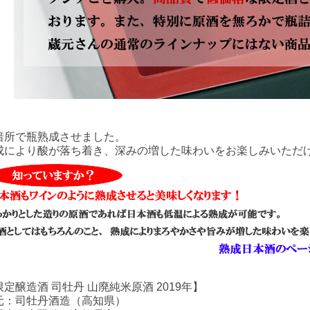
暗所で瓶熟成させました。
成により酸が落ち着き、深みの増した味わいをお楽しみいただ
限定醸造酒 司牡丹 山廃純米原酒 2019年】
元：司牡丹酒造（高知県）