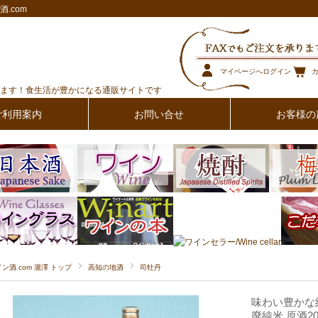
.com
マイページへログイン
ます！食生活が豊かになる通販サイトです
ご利用案内
お問い合せ
お客様の
イン酒.com 瀧澤 トップ
高知の地酒
司牡丹
味わい豊かな
廃純米 原酒20