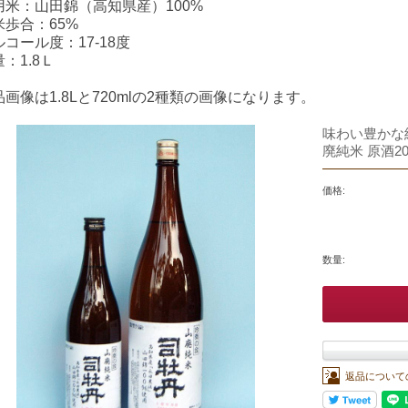
用米：山田錦（高知県産）100%
米歩合：65%
コール度：17-18度
：1.8Ｌ
品画像は1.8Lと720mlの2種類の画像になります。
味わい豊かな
廃純米 原酒20
価格:
数量:
返品について