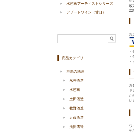
※
水芭蕉アーティストシリーズ
改
2
デザートワイン（甘口）
お
・
・
商品カテゴリ
・
群馬の地酒
永井酒造
お
水芭蕉
ド
が
土田酒造
い
牧野酒造
近藤酒造
ワ
浅間酒造
〒