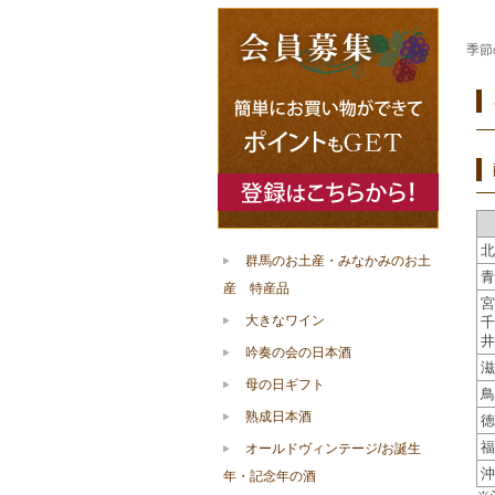
季節
北
群馬のお土産・みなかみのお土
青
産 特産品
宮
大きなワイン
千
井
吟奏の会の日本酒
滋
母の日ギフト
鳥
熟成日本酒
徳
福
オールドヴィンテージ/お誕生
沖
年・記念年の酒