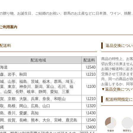
の贈り物、お誕生日、ご結婚のお祝い、群馬のお土産などに日本酒、ワイン、焼酎
ご利用案内
配送料
返品交換につい
商品の特性上、お
配送地域
配送料
切お受け出来ませ
海道
\1540
お届け輸送時に起
交換させて頂きま
森、岩手、秋田
\1210
尚、同一の商品が
城、山形、福島、茨城、栃木、群馬、埼玉、
お返しするか、同
葉、東京、神奈川、新潟、富山、石川、福
\1100
▼返品交換につい
、山梨、長野、岐阜、静岡、愛知、三重
賀、京都、大阪、兵庫、奈良、和歌山
\1210
配送時間指定に
取、島根、岡山、広島、山口
\1320
島、香川、愛媛、高知
\1430
岡、佐賀、長崎、熊本、大分、宮崎、鹿児島
\1540
縄
\3400