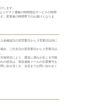
届けします。
月よりヤマト運輸の時間指定サービスの時間
ます。変更後の時間帯でのお届けとなりま
ご入金確認日の翌営業日から３営業日以内に
の場合、ご注文日の翌営業日から３営業日以
す。
の天候状況により、運送に遅れが生じる可能
遅れの状況は、発送連絡メールの伝票番号を
お問い合せ頂くか、当店までお問い合わせく