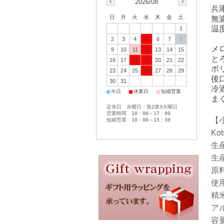
2026/08
兵
日
月
火
水
木
金
土
無
温
1
2
3
4
5
6
7
8
メ
9
10
11
12
13
14
15
と
16
17
18
19
20
21
22
ボ
23
24
25
26
27
28
29
後
30
31
冷
■
■
■
今日
休業日
短縮営業
ま
定休日 水曜日・第2第3火曜日
営業時間 10：00～17：00
【
短縮営業 10：00～15：30
Kot
生
生
原
使
精
ア
容量