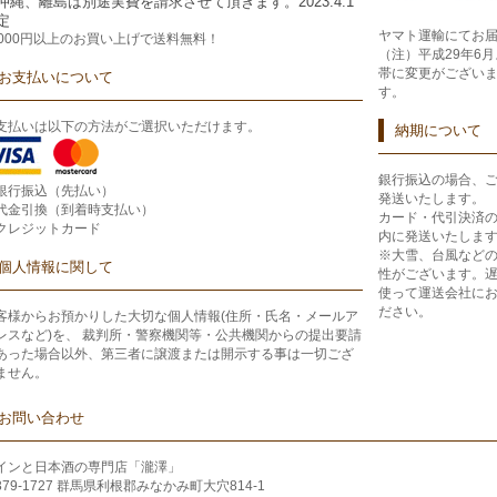
沖縄、離島は別途実費を請求させて頂きます。2023.4.1
定
ヤマト運輸にてお
2000円以上のお買い上げで
送料無料！
（注）平成29年6
帯に変更がござい
お支払いについて
す。
支払いは以下の方法がご選択いただけます。
納期について
銀行振込の場合、
銀行振込（先払い）
発送いたします。
代金引換（到着時支払い）
カード・代引決済
クレジットカード
内に発送いたしま
※大雪、台風など
個人情報に関して
性がございます。
使って運送会社に
ださい。
客様からお預かりした大切な個人情報(住所・氏名・メールア
レスなど)を、 裁判所・警察機関等・公共機関からの提出要請
あった場合以外、第三者に譲渡または開示する事は一切ござ
ません。
お問い合わせ
インと日本酒の専門店「瀧澤」
379-1727 群馬県利根郡みなかみ町大穴814-1