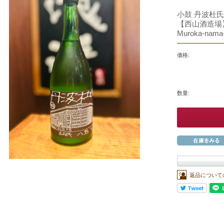
小鼓 丹波杜氏
【西山酒造場】 K
Muroka-nama
価格:
数量:
返品について