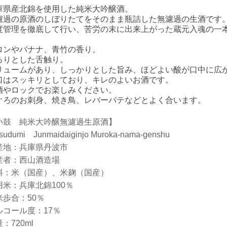
庫県産北錦を使用した純米大吟醸酒。
濾過の原酒のしぼりたてをそのまま瓶詰した無濾過の生酒です
度管理を徹底して行い、苦労の末に出来上がった蔵元入魂の一
ロンやバナナ、青竹の香り。
ろりとした舌触り。
リュームがあり、しっかりとした旨み、ほどよい酸が口中に広
口はスッキリとしており、キレのよいお酒です。
酒やロックでお楽しみください。
ぐろのお刺身、焼き鳥、レバーパテなどとよく合います。
小鼓 純米大吟醸無濾過生原酒】
sudumi Junmaidaiginjo Muroka-nama-genshu
産地：兵庫県丹波市
産者：西山酒造場
料：米（国産）、米麹（国産）
用米：兵庫北錦100％
米歩合：50％
ルコール度：17％
：720ml