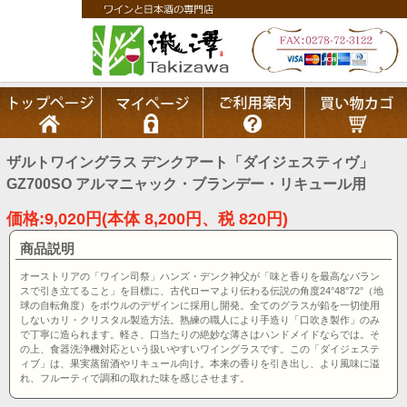
ザルトワイングラス デンクアート「ダイジェスティヴ」
GZ700SO アルマニャック・ブランデー・リキュール用
価格:9,020円(本体 8,200円、税 820円)
商品説明
オーストリアの「ワイン司祭」ハンズ・デンク神父が「味と香りを最高なバラン
スで引き立てること」を目標に、古代ローマより伝わる伝説の角度24°48°72°（地
球の自転角度）をボウルのデザインに採用し開発。全てのグラスが鉛を一切使用
しないカリ・クリスタル製造方法。熟練の職人により手造り「口吹き製作」のみ
で丁寧に造られます。軽さ、口当たりの絶妙な薄さはハンドメイドならでは。そ
の上、食器洗浄機対応という扱いやすいワイングラスです。この「ダイジェステ
ィブ」は、果実蒸留酒やリキュール向け。本来の香りを引き出し、より風味に溢
れ、フルーティで調和の取れた味を感じさせます。