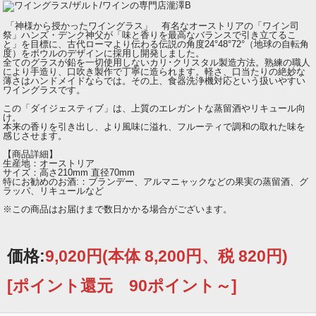
「神様から授かったワイングラス」 有名なオーストリアの「ワイン司
祭」ハンズ・デンク神父が「味と香りを最高なバランスで引き立てるこ
と」を目標に、古代ローマより伝わる伝説の角度24°48°72°（地球の自転角
度）をボウルのデザインに採用し開発しました。
全てのグラスが鉛を一切使用しないカリ･クリスタル製造方法。熟練の職人
により手造り、口吹き製作で丁寧に造られます。軽さ、口当たりの絶妙な
薄さはハンドメイドならでは。その上、食器洗浄機対応という扱いやすい
ワイングラスです。
この「ダイジェスティブ」は、上質のエレガントな蒸留酒やリキュール向
け。
本来の香りを引き出し、より風味に溢れ、フルーティで調和の取れた味を
感じさせます。
【商品詳細】
生産地：オーストリア
サイズ：高さ210mm 直径70mm
特にお勧めのお酒:：ブランデー、アルマニャックなどの果実の蒸留酒、グ
ラッパ、リキュールなど
※この商品はお届けまで数日かかる場合がございます。
価格:
9,020円
(本体 8,200円、税 820円)
[ポイント還元 90ポイント～]