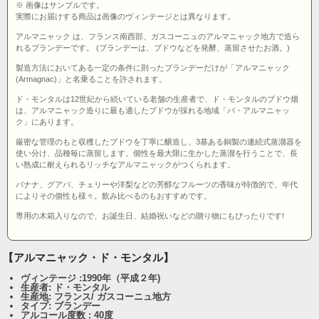
※ 画像はサンプルです。
実際にお届けする商品は画像のヴィンテージとは異なります。
アルマニャック は、フランス南西部、ガスコーニュのアルマニャック地方で造ら
れるブランデーです。 (ブランデーは、ブドウなどを発酵、蒸留させたお酒。)
製造方法においてある一定の条件に則ったブランデーだけが「アルマニャック
(Armagnac)」と名乗ることを許されます。
ド・モンタルは12世紀から続いている老舗の生産者で、ド・モンタルのブドウ畑
は、アルマニャック造りに最も適したブドウが採れる地域「バ・アルマニャッ
ク」にあります。
厳密な管理のもと収穫したブドウを丁寧に醸造し、3基ある銅製の連続式蒸溜器を
使い分け、品種毎に蒸留します。個性を最大限に生かした蒸溜を行うことで、長
い熟成に耐えられるリッチなアルマニャックがつくられます。
バナナ、グアバ、チェリーや洋梨などの芳醇なフルーツの香味が特徴的で、年代
によりその個性も様々。飲み比べるのもおすすめです。
専用の木箱入りなので、お誕生日、結婚祝いなどの贈り物にもぴったりです!
【アルマニャック・ド・モンタル】
ヴィンテージ :1990年（平成２年)
生産者: ド・モンタル
生産地: フランス/ ガスコーニュ地方
タイプ: ブランデー
アルコール度数 : 40度