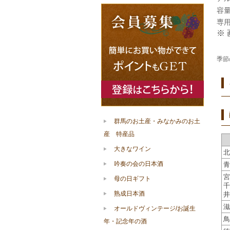
容量 
専
※
季節
群馬のお土産・みなかみのお土
産 特産品
大きなワイン
北
吟奏の会の日本酒
青
宮
母の日ギフト
千
熟成日本酒
井
滋
オールドヴィンテージ/お誕生
鳥
年・記念年の酒