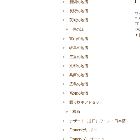
新潟の地酒
長野の地酒
ワ
〒
茨城の地酒
TE
住の江
FA
▼
富山の地酒
岐阜の地酒
三重の地酒
京都の地酒
兵庫の地酒
広島の地酒
高知の地酒
贈り物ギフトセット
梅酒
デザート（甘口）ワイン・日本酒
France/ボルドー
France/ブルゴーニュ