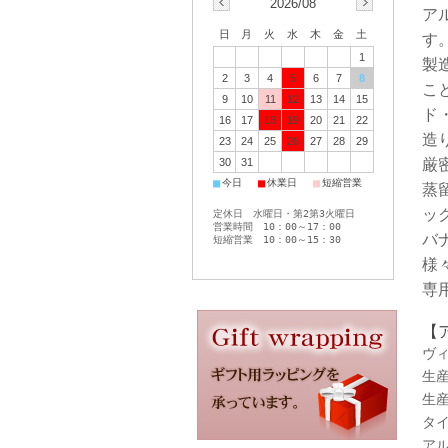
2026/08
ア
日
月
火
水
木
金
土
す
1
製
2
3
4
5
6
7
8
こ
9
10
11
12
13
14
15
ド
16
17
18
19
20
21
22
造
23
24
25
26
27
28
29
30
31
厳
■
■
■
今日
休業日
短縮営業
蒸
ッ
定休日 水曜日・第2第3火曜日
営業時間 10：00～17：00
バ
短縮営業 10：00～15：30
様
専
【
ヴィ
生産
生産
タイ
アル