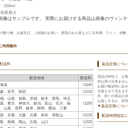
: 200ml
用化粧箱入
 画像はサンプルです。 実際にお届けする商品は画像のヴィン
の贈り物、お誕生日、ご結婚のお祝い、群馬のお土産などに日本酒、ワイン、焼酎
ご利用案内
配送料
返品交換につい
商品の特性上、お
配送地域
配送料
切お受け出来ませ
海道
\1540
お届け輸送時に起
交換させて頂きま
森、岩手、秋田
\1210
尚、同一の商品が
城、山形、福島、茨城、栃木、群馬、埼玉、
お返しするか、同
葉、東京、神奈川、新潟、富山、石川、福
\1100
▼返品交換につい
、山梨、長野、岐阜、静岡、愛知、三重
賀、京都、大阪、兵庫、奈良、和歌山
\1210
配送時間指定に
取、島根、岡山、広島、山口
\1320