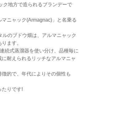
ック地方で造られるブランデーで
ャック(Armagnac)」と名乗る
タルのブドウ畑は、アルマニャック
あります。
の連続式蒸溜器を使い分け、品種毎に
成に耐えられるリッチなアルマニャ
特徴的で、年代によりその個性も
たりです!