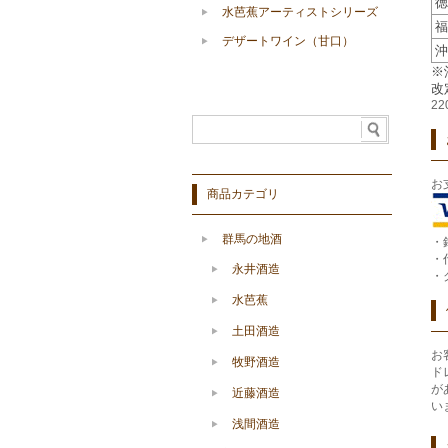
徳
水芭蕉アーティストシリーズ
福
デザートワイン（甘口）
沖
※
改
2
お
商品カテゴリ
群馬の地酒
・
・
永井酒造
・
水芭蕉
土田酒造
お
牧野酒造
ド
が
近藤酒造
い
浅間酒造