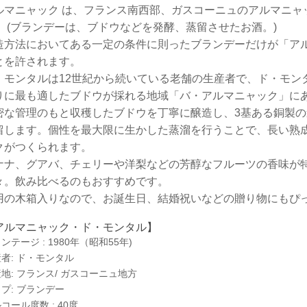
ルマニャック は、フランス南西部、ガスコーニュのアルマニャ
。 (ブランデーは、ブドウなどを発酵、蒸留させたお酒。)
造方法においてある一定の条件に則ったブランデーだけが「アルマニ
とを許されます。
・モンタルは12世紀から続いている老舗の生産者で、ド・モン
りに最も適したブドウが採れる地域「バ・アルマニャック」に
密な管理のもと収穫したブドウを丁寧に醸造し、3基ある銅製
留します。個性を最大限に生かした蒸溜を行うことで、長い熟
クがつくられます。
ナナ、グアバ、チェリーや洋梨などの芳醇なフルーツの香味が
々。飲み比べるのもおすすめです。
用の木箱入りなので、お誕生日、結婚祝いなどの贈り物にもぴっ
アルマニャック・ド・モンタル】
ンテージ : 1980年（昭和55年)
者: ド・モンタル
地: フランス/ ガスコーニュ地方
プ: ブランデー
コール度数 : 40度