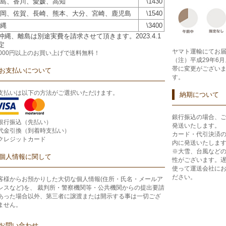
島、香川、愛媛、高知
\1430
岡、佐賀、長崎、熊本、大分、宮崎、鹿児島
\1540
縄
\3400
沖縄、離島は別途実費を請求させて頂きます。2023.4.1
定
ヤマト運輸にてお
2000円以上のお買い上げで
送料無料！
（注）平成29年6
帯に変更がござい
お支払いについて
す。
支払いは以下の方法がご選択いただけます。
納期について
銀行振込の場合、
銀行振込（先払い）
発送いたします。
代金引換（到着時支払い）
カード・代引決済
クレジットカード
内に発送いたしま
※大雪、台風など
個人情報に関して
性がございます。
使って運送会社に
ださい。
客様からお預かりした大切な個人情報(住所・氏名・メールア
レスなど)を、 裁判所・警察機関等・公共機関からの提出要請
あった場合以外、第三者に譲渡または開示する事は一切ござ
ません。
お問い合わせ