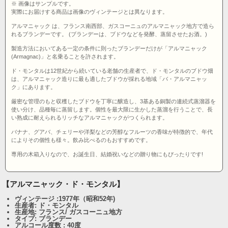
※ 画像はサンプルです。
実際にお届けする商品は画像のヴィンテージとは異なります。
アルマニャック は、フランス南西部、ガスコーニュのアルマニャック地方で造ら
れるブランデーです。 (ブランデーは、ブドウなどを発酵、蒸留させたお酒。)
製造方法においてある一定の条件に則ったブランデーだけが「アルマニャック
(Armagnac)」と名乗ることを許されます。
ド・モンタルは12世紀から続いている老舗の生産者で、ド・モンタルのブドウ畑
は、アルマニャック造りに最も適したブドウが採れる地域「バ・アルマニャッ
ク」にあります。
厳密な管理のもと収穫したブドウを丁寧に醸造し、3基ある銅製の連続式蒸溜器を
使い分け、品種毎に蒸留します。個性を最大限に生かした蒸溜を行うことで、長
い熟成に耐えられるリッチなアルマニャックがつくられます。
バナナ、グアバ、チェリーや洋梨などの芳醇なフルーツの香味が特徴的で、年代
によりその個性も様々。飲み比べるのもおすすめです。
専用の木箱入りなので、お誕生日、結婚祝いなどの贈り物にもぴったりです!
【アルマニャック・ド・モンタル】
ヴィンテージ :1977年（昭和52年)
生産者: ド・モンタル
生産地: フランス/ ガスコーニュ地方
タイプ: ブランデー
アルコール度数 : 40度