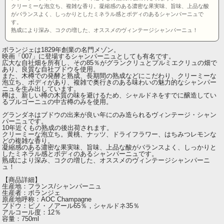
クリーミーな泡立ち、複雑な香り。凝縮感のある濃密な果実味、旨味、上品な酸
がバランスよく、しっかりとしたミネラル感とボディのあるシャンパーニュで
す。
熟成により深み、コクの増した、オススメのヴィンテージシャンパーニュ！
ボランジェは1829年創業の名門メゾン。
映画「007」に登場するシャンパーニュとしても有名です。
広大な自社畑を所有し、その85％がグランクリュとプルミエクリュの畑で
あり、良質な自社ブドウを使用。
また、木樽での発酵と熟成、長期間の熟成などにこだわり、クリーミーな
泡立ち、ボディがあり、複雑で奥行きのある味わいの魅力的なシャンパー
ニュを生み出しています。
樽は、新しい樽の木質の味を避けるため、
シャルドネをすでに醸造してい
るブルゴーニュの中古樽のみを使用。
グランダネはブドウの出来が良い年にのみ造られるヴィンテージ・シャン
パーニュです。
10年近くもの熟成の後出荷されます。
クリーミーな泡立ち。黄桃、ナッツ、ドライフラワー、はちみつレモンな
どの複雑な香り。
凝縮感のある濃密な果実味、旨味、上品な酸がバランスよく、しっかりと
したミネラル感とボディのあるシャンパーニュです。
熟成により深み、コクの増した、オススメのヴィンテージシャンパーニ
ュ！
【商品詳細】
生産地：フランス/シャンパーニュ
生産者：ボランジェ
原産地呼称：AOC Champagne
ブドウ：ピノ・ノアール65％，シャルドネ35％
アルコール度：12％
容量：750ml