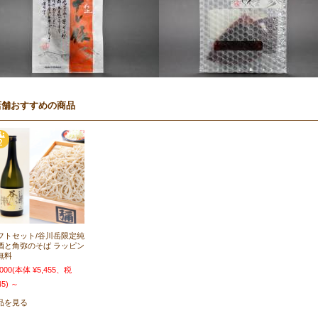
店舗おすすめの商品
フトセット/谷川岳限定純
酒と角弥のそば ラッピン
無料
,000
(本体 ¥5,455、税
45)
～
品を見る