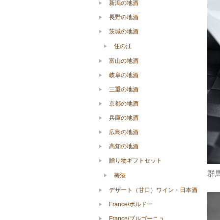
新潟の地酒
長野の地酒
茨城の地酒
住の江
富山の地酒
岐阜の地酒
三重の地酒
京都の地酒
兵庫の地酒
広島の地酒
高知の地酒
贈り物ギフトセット
群
梅酒
デザート（甘口）ワイン・日本酒
France/ボルドー
France/ブルゴーニュ