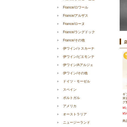
France/ロワール
France/アルザス
France/ローヌ
France/ラングドック
France/その他
伊ワイン/トスカーナ
伊ワイン/ピエモンテ
伊ワイン/Aアルジェ
伊ワイン/その他
ドイツ・モーゼル
スペイン
ギ
ポルトガル
米
グ
アメリカ
¥6
¥5
オーストラリア
商
ニュージーランド