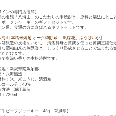
ワインの専門店瀧澤】
潟の名醸「八海山」のこだわりの米焼酎
と、原料と製法にとこ
、ポークジャーキーのギフトセットです。
イン通、食通の方に喜ばれるギフトセットです。
八海山 本格米焼酎 オーク樽貯蔵 「風媒花」ふうばいか
】
本酒醸造の技術をいかし、清酒酵母と黄麹を使った黄麹三段仕
鮮な酒粕由来の吟醸香と、じっくり熟成させることで生まれる
いただけます。
細で奥深い香りの本格焼酎です。
産地：
新潟県南魚沼郡
元：
八海醸造
材料
：
米、米こうじ、清酒粕
ルコール分
：40
%
留方法：減圧蒸留
：720ml
和牛ビーフジャーキー 48g 育風堂】