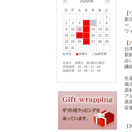
2026/08
日
月
火
水
木
金
土
【
1
新
2
3
4
5
6
7
8
ー
9
10
11
12
13
14
15
ワ
16
17
18
19
20
21
22
23
24
25
26
27
28
29
【
30
31
日
■
■
■
新
今日
休業日
短縮営業
み
定休日 水曜日・第2第3火曜日
繊
営業時間 10：00～17：00
短縮営業 10：00～15：30
生
蔵
原
ア
蒸
容量
【