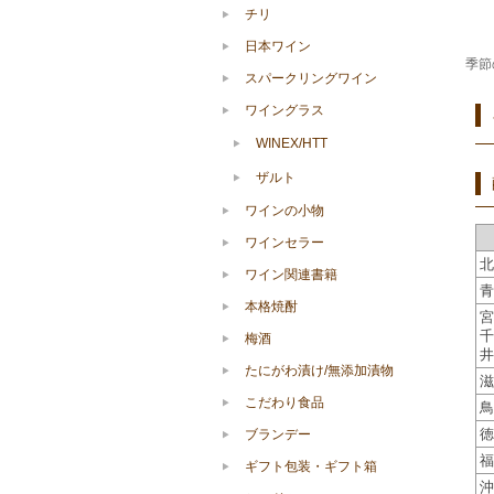
チリ
日本ワイン
季節
スパークリングワイン
ワイングラス
WINEX/HTT
ザルト
ワインの小物
ワインセラー
北
ワイン関連書籍
青
本格焼酎
宮
千
梅酒
井
たにがわ漬け/無添加漬物
滋
こだわり食品
鳥
徳
ブランデー
福
ギフト包装・ギフト箱
沖