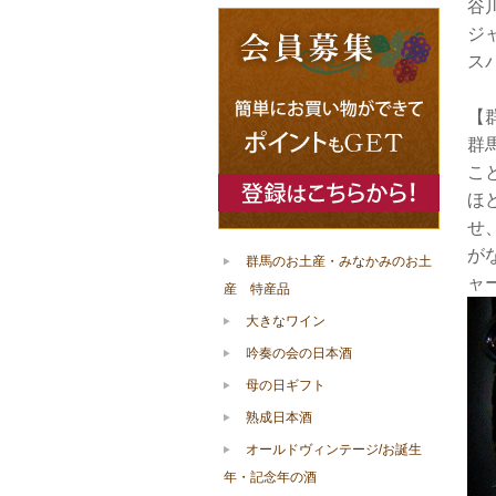
谷
ジ
ス
【
群
こ
ほ
せ
が
群馬のお土産・みなかみのお土
ャ
産 特産品
大きなワイン
吟奏の会の日本酒
母の日ギフト
熟成日本酒
オールドヴィンテージ/お誕生
年・記念年の酒