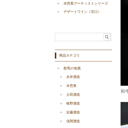
水芭蕉アーティストシリーズ
デザートワイン（甘口）
商品カテゴリ
群馬の地酒
永井酒造
水芭蕉
和
土田酒造
牧野酒造
近藤酒造
浅間酒造