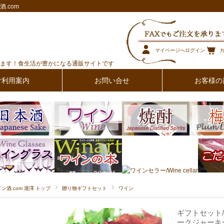
.com
マイページへログイン
ます！食生活が豊かになる通販サイトです
ご利用案内
お問い合せ
お客様の
イン酒.com 瀧澤 トップ
贈り物ギフトセット
ワイン
ギフトセット
ークジャーキ