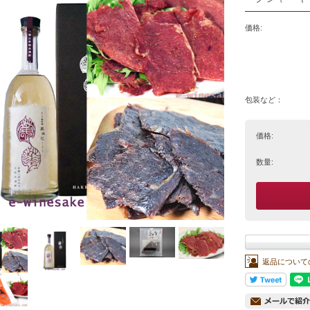
価格:
包装など：
価格:
数量:
返品について