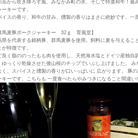
川岳から吹き降ろす風、みなかみ町の水、そして特選和牛！最
ャーキーです。
パイスの香り、和牛の甘み、燻製の香りはまさに絶妙です。一
群馬麦豚ポークジャーキー 32ｇ 育風堂】
馬県を代表する銘柄豚、群馬麦豚を使用。飼料に麦を与えること
とが特徴です。
ど良く脂ののったもも肉を使用し、天然海水塩とドイツ産独自調
、ゆっくり乾燥させた後山桜のチップでいぶし上げました。 み
なく、スパイスと燻製の香りが口いっぱいに 広がります。 豚
ーキーです。こちらも 一度食べたらやみつきになること間違い