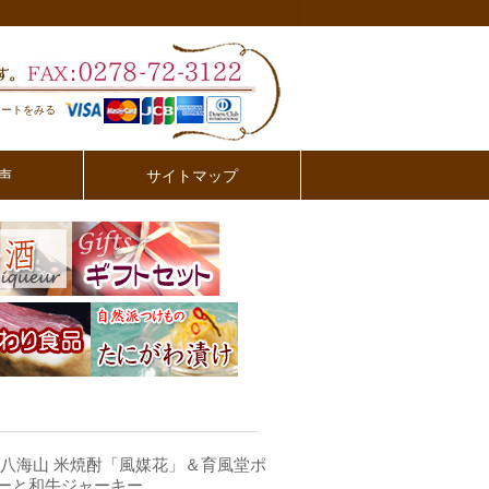
カートをみる
声
サイトマップ
/八海山 米焼酎「風媒花」＆育風堂ポ
ーと和牛ジャーキー