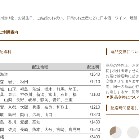
の贈り物、お誕生日、ご結婚のお祝い、群馬のお土産などに日本酒、ワイン、焼酎
ご利用案内
配送料
返品交換につい
商品の特性上、お
配送地域
配送料
切お受け出来ませ
海道
\1540
お届け輸送時に起
交換させて頂きま
森、岩手、秋田
\1210
尚、同一の商品が
城、山形、福島、茨城、栃木、群馬、埼玉、
お返しするか、同
葉、東京、神奈川、新潟、富山、石川、福
\1100
▼返品交換につい
、山梨、長野、岐阜、静岡、愛知、三重
賀、京都、大阪、兵庫、奈良、和歌山
\1210
配送時間指定に
取、島根、岡山、広島、山口
\1320
島、香川、愛媛、高知
\1430
岡、佐賀、長崎、熊本、大分、宮崎、鹿児島
\1540
縄
\3400