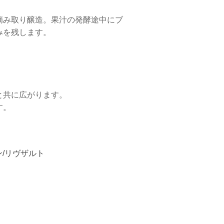
摘み取り醸造。果汁の発酵途中にブ
みを残します。
。
と共に広がります。
す。
/リヴザルト