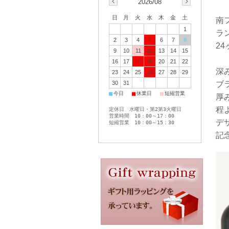
2026/08
日
月
火
水
木
金
土
南
1
ラ
2
3
4
5
6
7
8
2
9
10
11
12
13
14
15
16
17
18
19
20
21
22
深
23
24
25
26
27
28
29
ブ
30
31
■
■
■
今日
休業日
短縮営業
厚
程
定休日 水曜日・第2第3火曜日
営業時間 10：00～17：00
デ
短縮営業 10：00～15：30
記