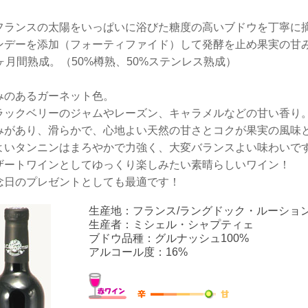
フランスの太陽をいっぱいに浴びた糖度の高いブドウを丁寧に
ンデーを添加（フォーティファイド）して発酵を止め果実の甘
4ヶ月間熟成。（50%樽熟、50%ステンレス熟成）
みのあるガーネット色。
ラックベリーのジャムやレーズン、キャラメルなどの甘い香り
みがあり、滑らかで、心地よい
天然の甘さ
とコクが果実の風味
よいタンニンはまろやかで力強く、大変バランスよい味わいで
ザートワインとしてゆっくり楽しみたい素晴らしいワイン！
念日のプレゼントとしても最適です！
生産地：フランス/ラングドック・ルーション
生産者：ミシェル・シャプティェ
ブドウ品種：グルナッシュ100%
アルコール度：16%