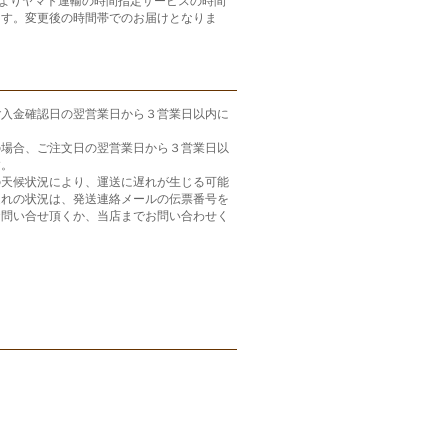
月よりヤマト運輸の時間指定サービスの時間
ます。変更後の時間帯でのお届けとなりま
ご入金確認日の翌営業日から３営業日以内に
の場合、ご注文日の翌営業日から３営業日以
す。
の天候状況により、運送に遅れが生じる可能
遅れの状況は、発送連絡メールの伝票番号を
お問い合せ頂くか、当店までお問い合わせく