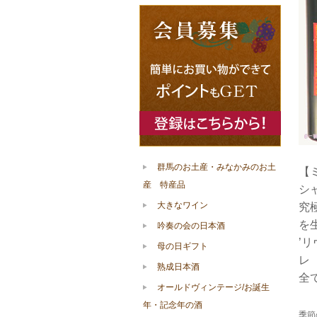
群馬のお土産・みなかみのお土
【
産 特産品
シ
大きなワイン
究
を
吟奏の会の日本酒
’
母の日ギフト
レ
熟成日本酒
全
オールドヴィンテージ/お誕生
年・記念年の酒
季節