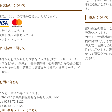
（注）平成29年6
帯に変更がござい
お支払いについて
す。
支払いは以下の方法がご選択いただけます。
納期について
銀行振込の場合、
銀行振込（先払い）
発送いたします。
代金引換（到着時支払い）
カード・代引決済
クレジットカード
内に発送いたしま
※大雪、台風など
個人情報に関して
性がございます。
使って運送会社に
ださい。
客様からお預かりした大切な個人情報(住所・氏名・メールア
レスなど)を、 裁判所・警察機関等・公共機関からの提出要請
あった場合以外、第三者に譲渡または開示する事は一切ござ
ません。
お問い合わせ
インと日本酒の専門店「瀧澤」
379-1727 群馬県利根郡みなかみ町大穴814-1
L：0278-72-3121
X：0278-72-3122
お問い合せフォームはこちら