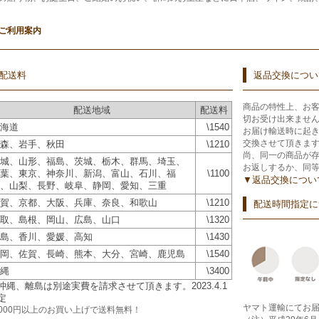
ご利用案内
配送料
返品交換につい
商品の特性上、お
配送地域
配送料
切お受け出来ませ
海道
\1540
お届け輸送時に起
交換させて頂きま
森、岩手、秋田
\1210
尚、同一の商品が
城、山形、福島、茨城、栃木、群馬、埼玉、
お返しするか、同
葉、東京、神奈川、新潟、富山、石川、福
\1100
▼返品交換につい
、山梨、長野、岐阜、静岡、愛知、三重
賀、京都、大阪、兵庫、奈良、和歌山
\1210
配送時間指定に
取、島根、岡山、広島、山口
\1320
島、香川、愛媛、高知
\1430
岡、佐賀、長崎、熊本、大分、宮崎、鹿児島
\1540
縄
\3400
沖縄、離島は別途実費を請求させて頂きます。2023.4.1
定
ヤマト運輸にてお
2000円以上のお買い上げで
送料無料！