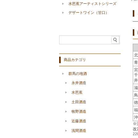
水芭蕉アーティストシリーズ
デザートワイン（甘口）
北
商品カテゴリ
青
宮
群馬の地酒
千
井
永井酒造
滋
水芭蕉
鳥
土田酒造
徳
福
牧野酒造
沖
近藤酒造
※
改
浅間酒造
2