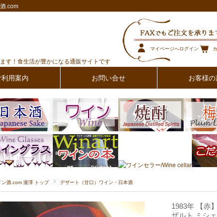
.com
マイページへログイン
ます！食生活が豊かになる通販サイトです
ご利用案内
お問い合せ
お客様の
イン酒.com 瀧澤 トップ
デザート（甘口）ワイン・日本酒
1983年 
ザルト ミシェ