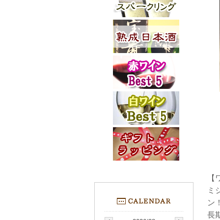
【
ミ
ン
長