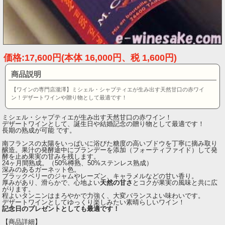
価格:17,600円(本体 16,000円、税 1,600円)
商品説明
【ワインの専門店瀧澤】ミシェル・シャプティエが生み出す天然甘口の赤ワイ
ン！デザートワインや贈り物として最適です！
ミシェル・シャプティエが生み出す天然甘口の赤ワイン！
デザートワインとして、誕生日や結婚記念の贈り物として最適です！
長期の熟成が可能 です。
南フランスの太陽をいっぱいに浴びた糖度の高いブドウを丁寧に摘み取り
醸造。果汁の発酵途中にブランデーを添加（フォーティファイド）して発
酵を止め果実の甘みを残します。
24ヶ月間熟成。（50%樽熟、50%ステンレス熟成）
深みのあるガーネット色。
ブラックベリーのジャムやレーズン、キャラメルなどの甘い香り。
厚みがあり、滑らかで、心地よい
天然の甘さ
とコクが果実の風味と共に広
がります。
程よいタンニンはまろやかで力強く、大変バランスよい味わいです。
デザートワインとしてゆっくり楽しみたい素晴らしいワイン！
記念日のプレゼントとしても最適です！
【商品詳細】