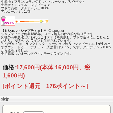
生産地：フランス/ラングドック・ルーション/リヴザルト
生産者：ミシェル・シャプティェ
ブドウ品種：グルナッシュ100%
アルコール度：18%
【ミシェル・シャプティェ】
M. Chapoutier
シャプティエは創業1808年。ローヌ地方の代表的な造り手です。
究極の有機農法といわれるビオデナミを実践し、ブドウ造りにとことんこ
だわり、素晴らしいワインを生産されています。
’リヴザルト’は、ラングドック・ルーション地方でシャプティエ社が生み出
すヴァン・ドゥー・ナチュレ（天然甘口ワイン）です。グルナッシュ100%
から造られました。
全て蔵出しのオールドヴィンテージワインです。
価格:
17,600円
(本体 16,000円、税
1,600円)
[ポイント還元 176ポイント～]
注文