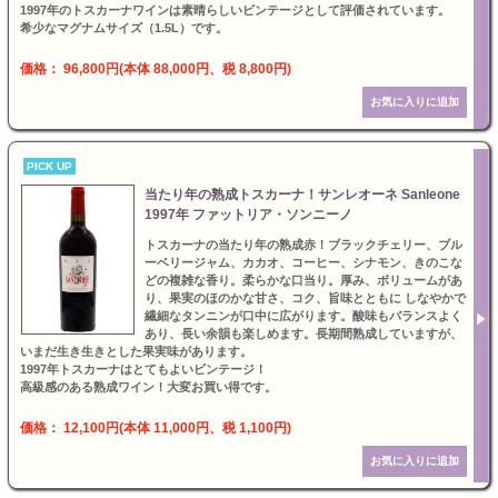
1997年のトスカーナワインは素晴らしいビンテージとして評価されています。
希少なマグナムサイズ（1.5L）です。
価格： 96,800円(本体 88,000円、税 8,800円)
PICK UP
当たり年の熟成トスカーナ！サンレオーネ Sanleone
1997年 ファットリア・ソンニーノ
トスカーナの当たり年の熟成赤！ブラックチェリー、ブル
ーベリージャム、カカオ、コーヒー、シナモン、きのこな
どの複雑な香り。柔らかな口当り。厚み、ボリュームがあ
り、果実のほのかな甘さ、コク、旨味とともに しなやかで
繊細なタンニンが口中に広がります。酸味もバランスよく
あり、長い余韻も楽しめます。長期間熟成していますが、
いまだ生き生きとした果実味があります。
1997年トスカーナはとてもよいビンテージ！
高級感のある熟成ワイン！大変お買い得です。
価格： 12,100円(本体 11,000円、税 1,100円)