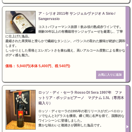
ア・シリオ 2011年 サンジェルヴァジオ A Sirio /
Sangervasio
コストパフォーマンス抜群！飲み頃の熟成赤ワインです。
樹齢30年以上の有機栽培サンジョヴェーゼを厳選し、丁寧
に仕上げた逸品。
凝縮された果実味と滑らかで繊細なタンニン、バランスの取れた酸味が絶妙に調和
します。
しっかりとした骨格とエレガントさを兼ね備え、高いアルコール度数による豊かな
ボディ感も魅力。
価格： 5,940円(本体 5,400円、税 540円)
ロッソ・ディ・セーラ Rosso DI Sera 1997年 ファ
ットリア・ポッジョピアーノ マグナム 1.5L（専用木
箱入り）
ロッソ・ディセーラの1995年の初リリースがガンベロロッ
ソでなんと3グラスを獲得。瞬く間に名声を得て、国際的な
ワインシーンに登場しました。
豊かな味わいと複雑さが調和した逸品です。