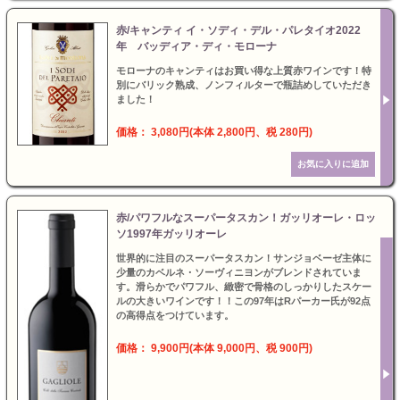
赤/キャンティ イ・ソディ・デル・パレタイオ2022
年 バッディア・ディ・モローナ
モローナのキャンティはお買い得な上質赤ワインです！特
別にバリック熟成、ノンフィルターで瓶詰めしていただき
ました！
価格： 3,080円(本体 2,800円、税 280円)
赤/パワフルなスーパータスカン！ガッリオーレ・ロッ
ソ1997年ガッリオーレ
世界的に注目のスーパータスカン！サンジョベーゼ主体に
少量のカベルネ・ソーヴィニヨンがブレンドされていま
す。滑らかでパワフル、緻密で骨格のしっかりしたスケー
ルの大きいワインです！！この97年はRパーカー氏が92点
の高得点をつけています。
価格： 9,900円(本体 9,000円、税 900円)