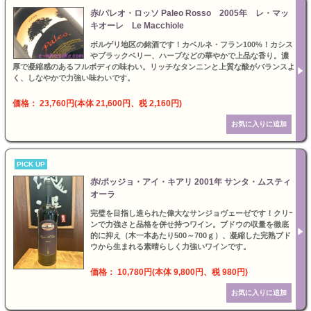
赤/パレオ・ロッソ Paleo Rosso 2005年 レ・マッ
キオーレ Le Macchiole
ボルゲリ地区の銘酒です！カベルネ・フラン100%！カシス
やブラックベリー、ハーブなどの華やかで上品な香り。濃
厚で凝縮感のあるフルボディの味わい。リッチなタンニンと上質な酸がバランスよ
く、しなやかで力強い味わいです。
価格： 23,760円(本体 21,600円、税 2,160円)
PICK UP
赤/ポッジョ・アイ・キアリ 2001年 サンタ・ムスティ
オーラ
完璧を目指し造られた偉大なサンジョヴェーゼです！クリｰ
ンで力強さと品格を併せ持つワイン。ブドウの収量を徹底
的に抑え（木一本あたり500～700ｇ）、凝縮した完熟ブド
ウから生まれる素晴らしく力強いワインです。
価格： 10,780円(本体 9,800円、税 980円)