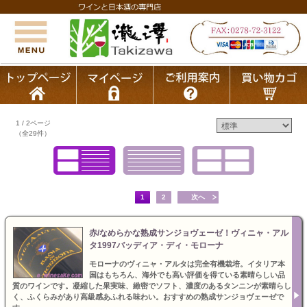
1 / 2ページ
（全29件）
1
2
次へ
赤/なめらかな熟成サンジョヴェーゼ！ヴィニャ・アル
タ1997バッディア・ディ・モローナ
モローナのヴィニャ・アルタは完全有機栽培。イタリア本
国はもちろん、海外でも高い評価を得ている素晴らしい品
質のワインです。凝縮した果実味、緻密でソフト、濃度のあるタンニンが素晴らし
く、ふくらみがあり高級感あふれる味わい。おすすめの熟成サンジョヴェーゼで