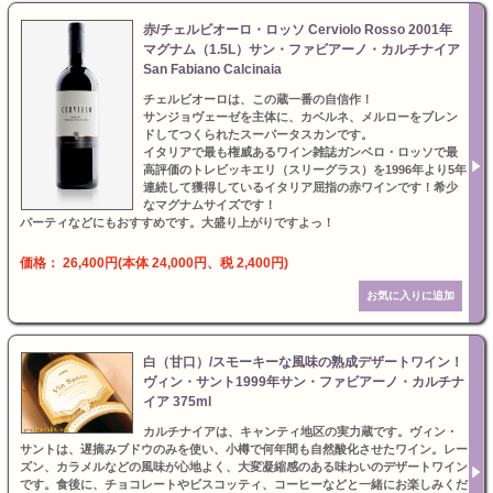
赤/チェルビオーロ・ロッソ Cerviolo Rosso 2001年
マグナム（1.5L）サン・ファビアーノ・カルチナイア
San Fabiano Calcinaia
チェルビオーロは、この蔵一番の自信作！
サンジョヴェーゼを主体に、カベルネ、メルローをブレン
ドしてつくられたスーパータスカンです。
イタリアで最も権威あるワイン雑誌ガンベロ・ロッソで最
高評価のトレビッキエリ（スリーグラス）を1996年より5年
連続して獲得しているイタリア屈指の赤ワインです！希少
なマグナムサイズです！
パーティなどにもおすすめです。大盛り上がりですよっ！
価格： 26,400円(本体 24,000円、税 2,400円)
白（甘口）/スモーキーな風味の熟成デザートワイン！
ヴィン・サント1999年サン・ファビアーノ・カルチナ
イア 375ml
カルチナイアは、キャンティ地区の実力蔵です。ヴィン・
サントは、遅摘みブドウのみを使い、小樽で何年間も自然酸化させたワイン。レー
ズン、カラメルなどの風味が心地よく、大変凝縮感のある味わいのデザートワイン
です。食後に、チョコレートやビスコッティ、コーヒーなどと一緒にお楽しみくだ