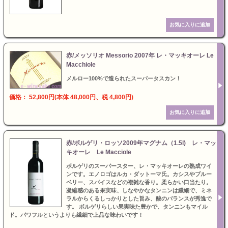
赤/メッソリオ Messorio 2007年 レ・マッキオーレ Le
Macchiole
メルロー100%で造られたスーパータスカン！
価格： 52,800円(本体 48,000円、税 4,800円)
赤/ボルゲリ・ロッソ2009年マグナム（1.5l) レ・マッ
キオーレ Le Macciole
ボルゲリのスーパースター、レ・マッキオーレの熟成ワイ
ンです。エノロゴはルカ・ダットーマ氏。カシスやブルー
ベリー、スパイスなどの複雑な香り。柔らかい口当たり。
凝縮感のある果実味、しなやかなタンニンは繊細で、ミネ
ラルからくるしっかりとした旨み、酸のバランスが秀逸で
す。 ボルゲリらしい果実味た豊かで、タンニンもマイル
ド。パワフルというよりも繊細で上品な味わいです！