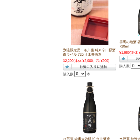
群馬の地酒 
720ml
別注限定品！谷川岳 純米辛口原酒
¥1,980
(本体 ¥
白ラベル 720ml 永井酒造
¥2,200
(本体 ¥2,000、税 ¥200)
購入数
購入数
本
水芭蕉 純米大吟醸40 永井酒造
水芭蕉 純米大吟