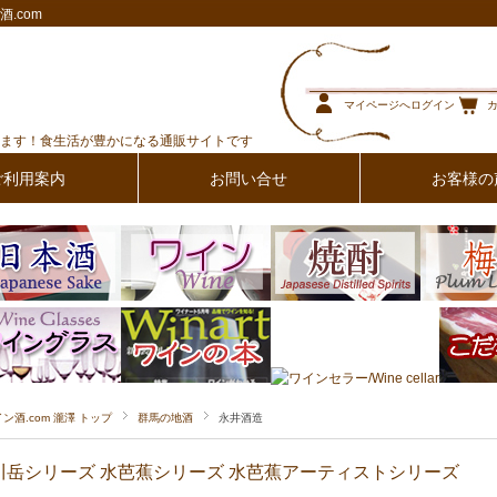
.com
マイページへログイン
ます！食生活が豊かになる通販サイトです
ご利用案内
お問い合せ
お客様の
イン酒.com 瀧澤 トップ
群馬の地酒
永井酒造
川岳シリーズ
水芭蕉シリーズ
水芭蕉アーティストシリーズ