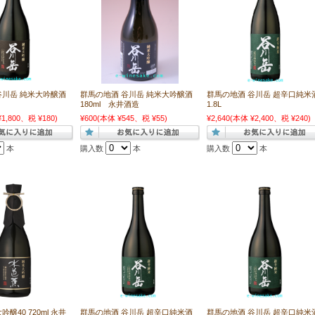
谷川岳 純米大吟醸酒
群馬の地酒 谷川岳 純米大吟醸酒
群馬の地酒 谷川岳 超辛口純米
180ml 永井酒造
1.8L
1,800、税 ¥180)
¥600
(本体 ¥545、税 ¥55)
¥2,640
(本体 ¥2,400、税 ¥240)
本
購入数
本
購入数
本
醸40 720ml 永井
群馬の地酒 谷川岳 超辛口純米酒
群馬の地酒 谷川岳 超辛口純米