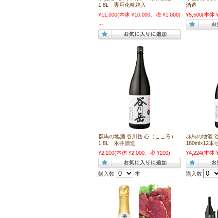
1.8L 専用化粧箱入
酒造
¥11,000
(本体 ¥10,000、税 ¥1,000)
¥5,500
(本体 ¥
～
群馬の地酒 谷川岳 心（こころ）
群馬の地酒 
1.8L 永井酒造
180ml×1
¥2,200
(本体 ¥2,000、税 ¥200)
¥4,224
(本体 ¥
購入数
本
購入数