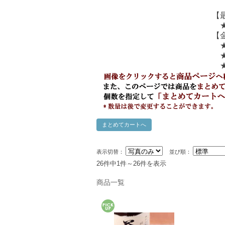
【
【
表示切替：
並び順：
26件中1件～26件を表示
商品一覧