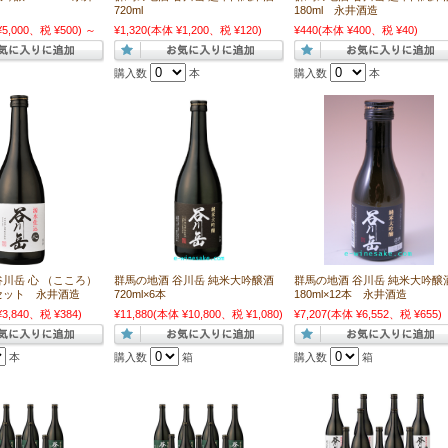
720ml
180ml 永井酒造
5,000、税 ¥500)
～
¥1,320
(本体 ¥1,200、税 ¥120)
¥440
(本体 ¥400、税 ¥40)
購入数
本
購入数
本
谷川岳 心 （こころ）
群馬の地酒 谷川岳 純米大吟醸酒
群馬の地酒 谷川岳 純米大吟醸
2本セット 永井酒造
720ml×6本
180ml×12本 永井酒造
3,840、税 ¥384)
¥11,880
(本体 ¥10,800、税 ¥1,080)
¥7,207
(本体 ¥6,552、税 ¥655)
本
購入数
箱
購入数
箱