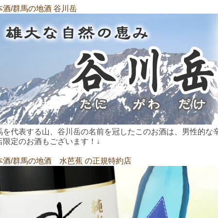
本酒/群馬の地酒 谷川岳
馬を代表する山、谷川岳の名前を冠したこのお酒は、男性的な
店限定のお酒もございます！↓
本酒/群馬の地酒 水芭蕉 の正規特約店