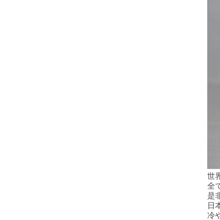
世
全
是
日
冷