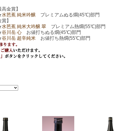
最高金賞】
★
水芭蕉 純米吟醸
プレミアムぬる燗(45℃)部門
金賞】
★
水芭蕉 純米大吟醸 翠
プレミアム熱燗(55℃)部門
★
谷川岳 心
お値打ちぬる燗(45℃)部門
★
谷川岳 超辛純米
お値打ち熱燗(55℃)部門