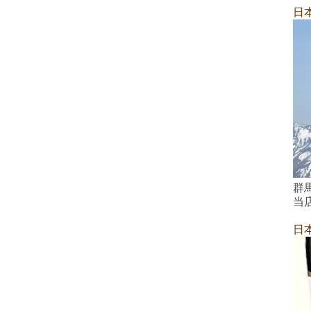
日
群
当
日