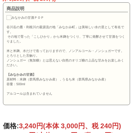
商品説明
谷川岳の麓・利根川の最源流の地「みなかみ町」は美味しい水の里として有名で
す。
その地で育った「こしひかり」から米麹をつくり、丁寧に発酵させて甘酒をつく
りました。
米と米麹、水だけで造っておりますので、ノンアルコール・ノンシュガーです。
とろりとした舌触り。
ノンシュガー（無加糖）とは思えない自然のオリゴ糖の上品な甘みをお楽しみく
ださい。
【みなかみの甘酒】
原材料：米麹（群馬県みなかみ産），うるち米（群馬県みなかみ産）
容量：500ml
アルコールは含まれていません
価格:
3,240円
(本体 3,000円、税 240円)