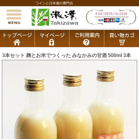
3本セット 麹とお米でつくった みなかみの甘酒 500ml 3本