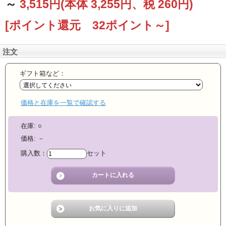
～
3,515円
(本体 3,255円、税 260円)
[ポイント還元 32ポイント～]
注文
ギフト箱など：
価格と在庫を一覧で確認する
在庫:
○
価格:
－
購入数：
セット