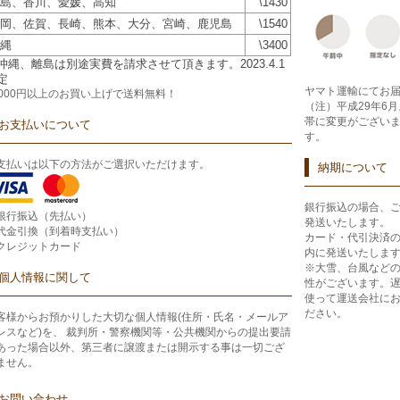
島、香川、愛媛、高知
\1430
岡、佐賀、長崎、熊本、大分、宮崎、鹿児島
\1540
縄
\3400
沖縄、離島は別途実費を請求させて頂きます。2023.4.1
定
ヤマト運輸にてお
2000円以上のお買い上げで
送料無料！
（注）平成29年6
帯に変更がござい
お支払いについて
す。
支払いは以下の方法がご選択いただけます。
納期について
銀行振込の場合、
銀行振込（先払い）
発送いたします。
代金引換（到着時支払い）
カード・代引決済
クレジットカード
内に発送いたしま
※大雪、台風など
個人情報に関して
性がございます。
使って運送会社に
ださい。
客様からお預かりした大切な個人情報(住所・氏名・メールア
レスなど)を、 裁判所・警察機関等・公共機関からの提出要請
あった場合以外、第三者に譲渡または開示する事は一切ござ
ません。
お問い合わせ