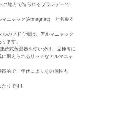
ック地方で造られるブランデーで
ャック(Armagnac)」と名乗る
タルのブドウ畑は、アルマニャック
あります。
の連続式蒸溜器を使い分け、品種毎に
成に耐えられるリッチなアルマニャ
特徴的で、年代によりその個性も
たりです!