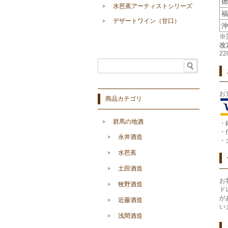
徳
水芭蕉アーティストシリーズ
福
デザートワイン（甘口）
沖
※
改
2
お
商品カテゴリ
群馬の地酒
・
・
永井酒造
・
水芭蕉
土田酒造
お
牧野酒造
ド
が
近藤酒造
い
浅間酒造