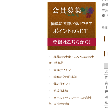
容量 
専
※
季節
群馬のお土産・みなかみのお土
産 特産品
大きなワイン
北
吟奏の会の日本酒
青
宮
母の日ギフト
千
熟成日本酒
井
滋
オールドヴィンテージ/お誕生
鳥
年・記念年の酒