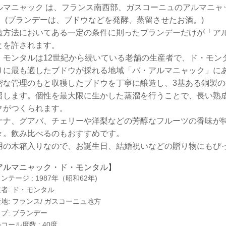
ルマニャック は、フランス南西部、ガスコーニュのアルマニャ
。 (ブランデーは、ブドウなどを発酵、蒸留させたお酒。)
造方法においてある一定の条件に則ったブランデーだけが「アルマニ
とを許されます。
・モンタルは12世紀から続いている老舗の生産者で、ド・モン
りに最も適したブドウが採れる地域「バ・アルマニャック」に
密な管理のもと収穫したブドウを丁寧に醸造し、3基ある銅製
留します。個性を最大限に生かした蒸溜を行うことで、長い熟
クがつくられます。
ナナ、グアバ、チェリーや洋梨などの芳醇なフルーツの香味が
々。飲み比べるのもおすすめです。
用の木箱入りなので、お誕生日、結婚祝いなどの贈り物にもぴっ
アルマニャック・ド・モンタル】
ンテージ : 1987年（昭和62年)
者: ド・モンタル
地: フランス/ ガスコーニュ地方
プ: ブランデー
コール度数 : 40度