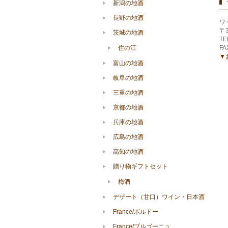
新潟の地酒
長野の地酒
ワ
〒
茨城の地酒
TE
住の江
FA
▼
富山の地酒
岐阜の地酒
三重の地酒
京都の地酒
兵庫の地酒
広島の地酒
高知の地酒
贈り物ギフトセット
梅酒
デザート（甘口）ワイン・日本酒
France/ボルドー
France/ブルゴーニュ