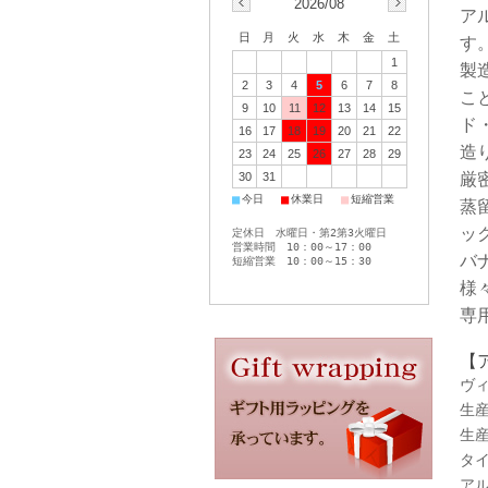
2026/08
ア
日
月
火
水
木
金
土
す
1
製
2
3
4
5
6
7
8
こ
9
10
11
12
13
14
15
ド
16
17
18
19
20
21
22
造
23
24
25
26
27
28
29
30
31
厳
■
■
■
今日
休業日
短縮営業
蒸
ッ
定休日 水曜日・第2第3火曜日
営業時間 10：00～17：00
バ
短縮営業 10：00～15：30
様
専
【
ヴィ
生産
生産
タイ
アル