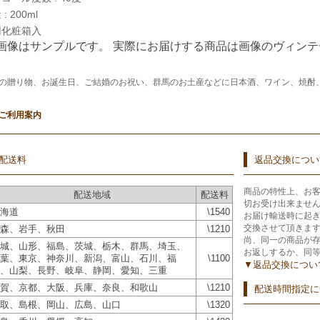
: 200ml
用化粧箱入
 画像はサンプルです。 実際にお届けする商品は画像のヴィン
の贈り物、お誕生日、ご結婚のお祝い、群馬のお土産などに日本酒、ワイン、焼酎
ご利用案内
配送料
返品交換につい
商品の特性上、お
配送地域
配送料
切お受け出来ませ
海道
\1540
お届け輸送時に起
交換させて頂きま
森、岩手、秋田
\1210
尚、同一の商品が
城、山形、福島、茨城、栃木、群馬、埼玉、
お返しするか、同
葉、東京、神奈川、新潟、富山、石川、福
\1100
▼返品交換につい
、山梨、長野、岐阜、静岡、愛知、三重
賀、京都、大阪、兵庫、奈良、和歌山
\1210
配送時間指定に
取、島根、岡山、広島、山口
\1320