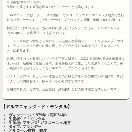
※ 画像はサンプルです。
実際にお届けする商品は画像のヴィンテージとは異なります。
アルマニャック は、フランス南西部、ガスコーニュのアルマニャック地方で造ら
れるブランデーです。 (ブランデーは、ブドウなどを発酵、蒸留させたお酒。)
製造方法においてある一定の条件に則ったブランデーだけが「アルマニャック
(Armagnac)」と名乗ることを許されます。
ド・モンタルは12世紀から続いている老舗の生産者で、ド・モンタルのブドウ畑
は、アルマニャック造りに最も適したブドウが採れる地域「バ・アルマニャッ
ク」にあります。
厳密な管理のもと収穫したブドウを丁寧に醸造し、3基ある銅製の連続式蒸溜器を
使い分け、品種毎に蒸留します。個性を最大限に生かした蒸溜を行うことで、長
い熟成に耐えられるリッチなアルマニャックがつくられます。
バナナ、グアバ、チェリーや洋梨などの芳醇なフルーツの香味が特徴的で、年代
によりその個性も様々。飲み比べるのもおすすめです。
専用の木箱入りなので、お誕生日、結婚祝いなどの贈り物にもぴったりです!
【アルマニャック・ド・モンタル】
ヴィンテージ :1979年（昭和54年)
生産者: ド・モンタル
生産地: フランス/ ガスコーニュ地方
タイプ: ブランデー
アルコール度数 : 40度