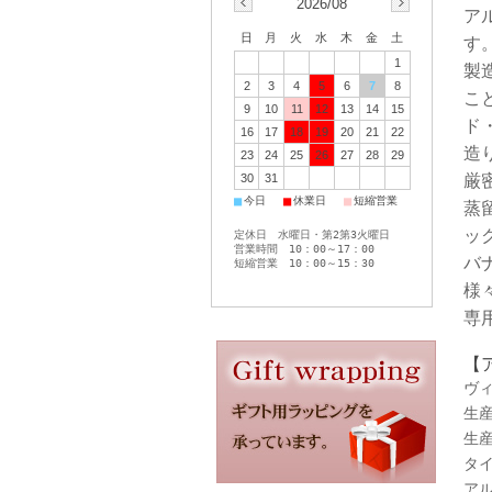
2026/08
ア
日
月
火
水
木
金
土
す
1
製
2
3
4
5
6
7
8
こ
9
10
11
12
13
14
15
ド
16
17
18
19
20
21
22
造
23
24
25
26
27
28
29
30
31
厳
■
■
■
今日
休業日
短縮営業
蒸
ッ
定休日 水曜日・第2第3火曜日
営業時間 10：00～17：00
バ
短縮営業 10：00～15：30
様
専
【
ヴィ
生産
生産
タイ
アル