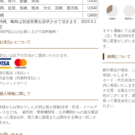
島、香川、愛媛、高知
\1430
岡、佐賀、長崎、熊本、大分、宮崎、鹿児島
\1540
縄
\3400
沖縄、離島は別途実費を請求させて頂きます。2023.4.1
定
ヤマト運輸にてお
2000円以上のお買い上げで
送料無料！
（注）平成29年6
帯に変更がござい
お支払いについて
す。
支払いは以下の方法がご選択いただけます。
納期について
銀行振込の場合、
銀行振込（先払い）
発送いたします。
代金引換（到着時支払い）
カード・代引決済
クレジットカード
内に発送いたしま
※大雪、台風など
個人情報に関して
性がございます。
使って運送会社に
ださい。
客様からお預かりした大切な個人情報(住所・氏名・メールア
レスなど)を、 裁判所・警察機関等・公共機関からの提出要請
あった場合以外、第三者に譲渡または開示する事は一切ござ
ません。
お問い合わせ