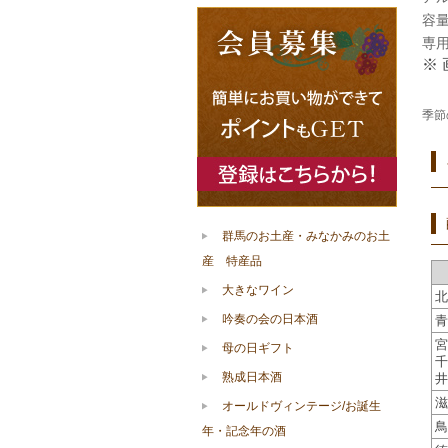
容量 
専
※
季節
群馬のお土産・みなかみのお土
産 特産品
大きなワイン
北
吟奏の会の日本酒
青
宮
母の日ギフト
千
熟成日本酒
井
滋
オールドヴィンテージ/お誕生
鳥
年・記念年の酒