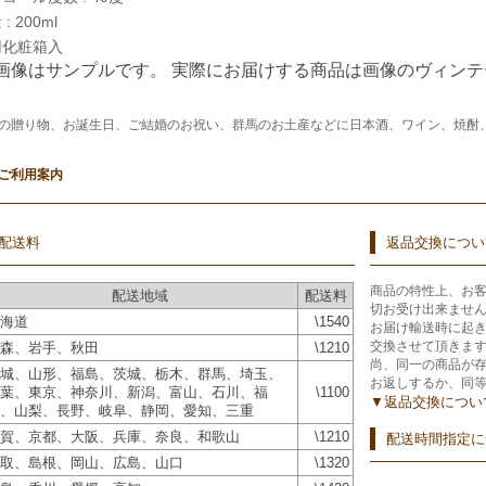
: 200ml
用化粧箱入
 画像はサンプルです。 実際にお届けする商品は画像のヴィン
の贈り物、お誕生日、ご結婚のお祝い、群馬のお土産などに日本酒、ワイン、焼酎
ご利用案内
配送料
返品交換につい
商品の特性上、お
配送地域
配送料
切お受け出来ませ
海道
\1540
お届け輸送時に起
交換させて頂きま
森、岩手、秋田
\1210
尚、同一の商品が
城、山形、福島、茨城、栃木、群馬、埼玉、
お返しするか、同
葉、東京、神奈川、新潟、富山、石川、福
\1100
▼返品交換につい
、山梨、長野、岐阜、静岡、愛知、三重
賀、京都、大阪、兵庫、奈良、和歌山
\1210
配送時間指定に
取、島根、岡山、広島、山口
\1320