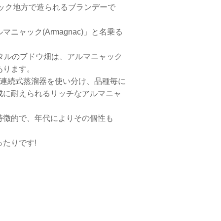
ック地方で造られるブランデーで
ャック(Armagnac)」と名乗る
タルのブドウ畑は、アルマニャック
あります。
の連続式蒸溜器を使い分け、品種毎に
成に耐えられるリッチなアルマニャ
特徴的で、年代によりその個性も
たりです!