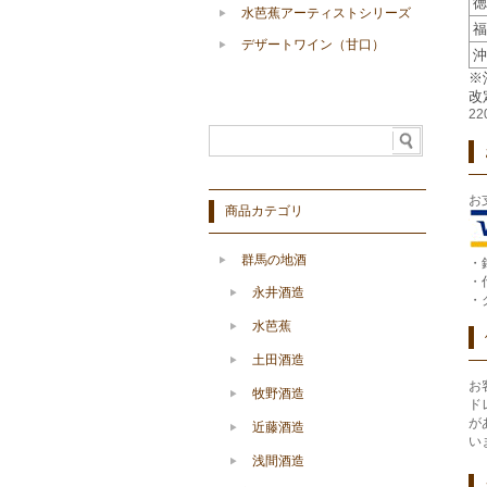
徳
水芭蕉アーティストシリーズ
福
デザートワイン（甘口）
沖
※
改
2
お
商品カテゴリ
群馬の地酒
・
・
永井酒造
・
水芭蕉
土田酒造
お
牧野酒造
ド
が
近藤酒造
い
浅間酒造