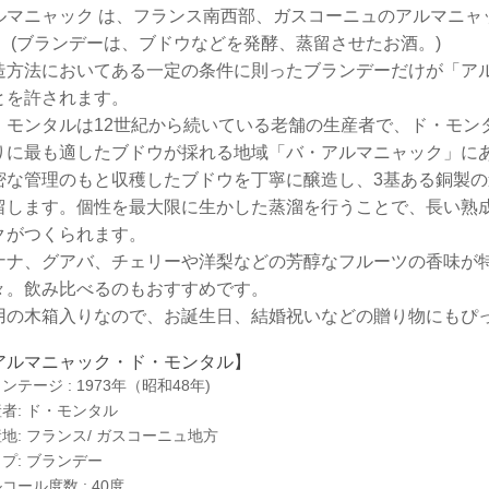
ルマニャック は、フランス南西部、ガスコーニュのアルマニャ
。 (ブランデーは、ブドウなどを発酵、蒸留させたお酒。)
造方法においてある一定の条件に則ったブランデーだけが「アルマニ
とを許されます。
・モンタルは12世紀から続いている老舗の生産者で、ド・モン
りに最も適したブドウが採れる地域「バ・アルマニャック」に
密な管理のもと収穫したブドウを丁寧に醸造し、3基ある銅製
留します。個性を最大限に生かした蒸溜を行うことで、長い熟
クがつくられます。
ナナ、グアバ、チェリーや洋梨などの芳醇なフルーツの香味が
々。飲み比べるのもおすすめです。
用の木箱入りなので、お誕生日、結婚祝いなどの贈り物にもぴっ
アルマニャック・ド・モンタル】
ンテージ : 1973年（昭和48年)
者: ド・モンタル
地: フランス/ ガスコーニュ地方
プ: ブランデー
コール度数 : 40度