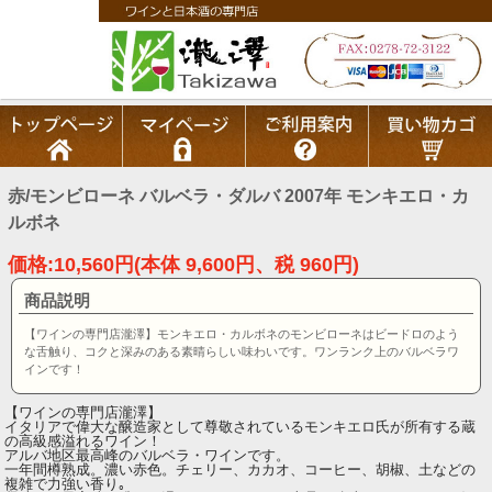
赤/モンビローネ バルベラ・ダルバ 2007年 モンキエロ・カ
ルボネ
価格:10,560円(本体 9,600円、税 960円)
商品説明
【ワインの専門店瀧澤】モンキエロ・カルボネのモンビローネはビードロのよう
な舌触り、コクと深みのある素晴らしい味わいです。ワンランク上のバルベラワ
インです！
【ワインの専門店瀧澤】
イタリアで偉大な醸造家として尊敬されているモンキエロ氏が所有する蔵
の高級感溢れるワイン！
アルバ地区最高峰のバルベラ・ワインです。
一年間樽熟成。濃い赤色。チェリー、カカオ、コーヒー、胡椒、土などの
複雑で力強い香り｡