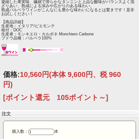
凝縮した果実味、繊細で滑らかなタンニンと上品な酸味がバランスよく混
ざりあい、熟成による深みや広がりのある味わい。
熟成バルベラワインがこんなにも豊かな味わいになるとは驚きです！是非
お試しください！
【商品詳細】
生産地：イタリア/ピエモンテ
格付：DOC
生産者：モンキエロ・カルボネ Monchiero Carbone
ブドウ品種：バルベラ100%
価格:
10,560円
(本体 9,600円、税 960
円)
[ポイント還元 105ポイント～]
注文
購入数：
本