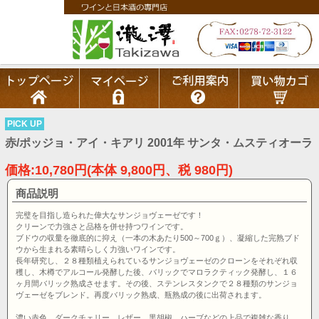
PICK UP
赤/ポッジョ・アイ・キアリ 2001年 サンタ・ムスティオーラ
価格:10,780円(本体 9,800円、税 980円)
商品説明
完璧を目指し造られた偉大なサンジョヴェーゼです！
クリーンで力強さと品格を併せ持つワインです。
ブドウの収量を徹底的に抑え（一本の木あたり500～700ｇ）、凝縮した完熟ブド
ウから生まれる素晴らしく力強いワインです。
長年研究し、２８種類植えられているサンジョヴェーゼのクローンをそれぞれ収
穫し、木樽でアルコール発酵した後、バリックでマロラクティック発酵し、１６
ヶ月間バリック熟成させます。その後、ステンレスタンクで２８種類のサンジョ
ヴェーゼをブレンド。再度バリック熟成、瓶熟成の後に出荷されます。
濃い赤色。ダークチェリー、レザー、黒胡椒、ハーブなどの上品で複雑な香り。