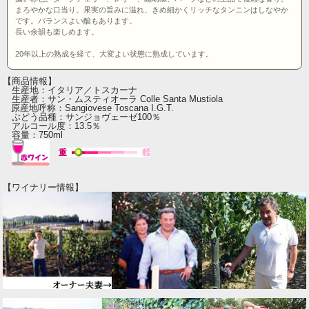
まろやかな口当り。果実の旨みに溢れ、きめ細かくリッチなタンニンはしなやか
です。バランスよい酸もあります。
長い余韻も楽しめます。
20年以上の熟成を経て、大変よい状態に熟成しています。
【商品情報】
生産地：イタリア／トスカーナ
生産者：サン・ムスティオーラ Colle Santa Mustiola
原産地呼称：Sangiovese Toscana I.G.T.
ぶどう品種：サンジョヴェーゼ100％
アルコール度：13.5％
容量：750ml
【ワイナリー情報】