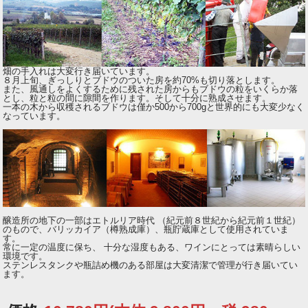
畑の手入れは大変行き届いています。
８月上旬、ぎっしりとブドウのついた房を約70%も切り落とします。
また、風通しをよくするために残された房からもブドウの粒をいくらか落
とし、粒と粒の間に隙間を作ります。そして十分に熟成させます。
一本の木から収穫されるブドウは僅か500から700gと世界的にも大変少なく
なっています。
醸造所の地下の一部はエトルリア時代 （紀元前８世紀から紀元前１世紀）
のもので、バリッカイア（樽熟成庫）、瓶貯蔵庫として使用されていま
す。
常に一定の温度に保ち、 十分な湿度もある、ワインにとっては素晴らしい
環境です。
ステンレスタンクや瓶詰め機のある部屋は大変清潔で管理が行き届いてい
ます。