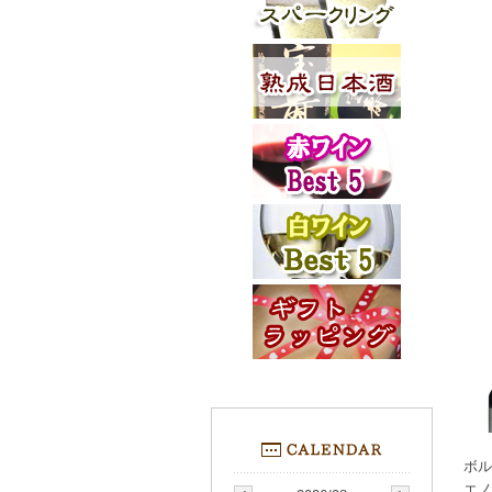
ボル
エノ