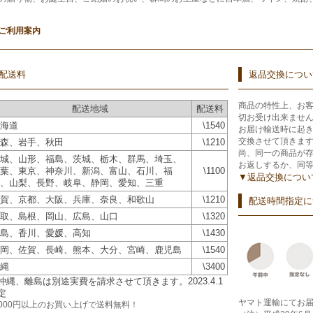
ご利用案内
配送料
返品交換につい
商品の特性上、お
配送地域
配送料
切お受け出来ませ
海道
\1540
お届け輸送時に起
交換させて頂きま
森、岩手、秋田
\1210
尚、同一の商品が
城、山形、福島、茨城、栃木、群馬、埼玉、
お返しするか、同
葉、東京、神奈川、新潟、富山、石川、福
\1100
▼返品交換につい
、山梨、長野、岐阜、静岡、愛知、三重
賀、京都、大阪、兵庫、奈良、和歌山
\1210
配送時間指定に
取、島根、岡山、広島、山口
\1320
島、香川、愛媛、高知
\1430
岡、佐賀、長崎、熊本、大分、宮崎、鹿児島
\1540
縄
\3400
沖縄、離島は別途実費を請求させて頂きます。2023.4.1
定
ヤマト運輸にてお
2000円以上のお買い上げで
送料無料！