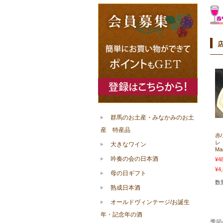
群馬のお土産・みなかみのお土
産 特産品
赤/
レ
大きなワイン
Ma
吟奏の会の日本酒
¥4
¥4,
母の日ギフト
数
熟成日本酒
オールドヴィンテージ/お誕生
年・記念年の酒
季節