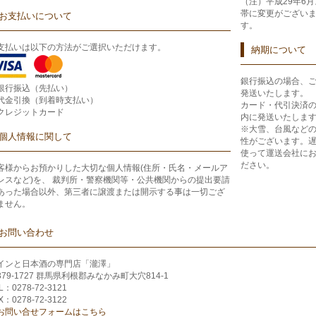
（注）平成29年6
帯に変更がござい
お支払いについて
す。
支払いは以下の方法がご選択いただけます。
納期について
銀行振込の場合、
銀行振込（先払い）
発送いたします。
代金引換（到着時支払い）
カード・代引決済
クレジットカード
内に発送いたしま
※大雪、台風など
個人情報に関して
性がございます。
使って運送会社に
ださい。
客様からお預かりした大切な個人情報(住所・氏名・メールア
レスなど)を、 裁判所・警察機関等・公共機関からの提出要請
あった場合以外、第三者に譲渡または開示する事は一切ござ
ません。
お問い合わせ
インと日本酒の専門店「瀧澤」
379-1727 群馬県利根郡みなかみ町大穴814-1
L：0278-72-3121
X：0278-72-3122
お問い合せフォームはこちら