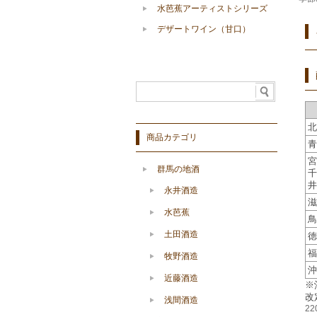
水芭蕉アーティストシリーズ
デザートワイン（甘口）
北
商品カテゴリ
青
宮
群馬の地酒
千
井
永井酒造
滋
水芭蕉
鳥
土田酒造
徳
福
牧野酒造
沖
近藤酒造
※
改
浅間酒造
2