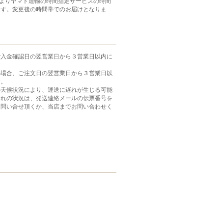
月よりヤマト運輸の時間指定サービスの時間
ます。変更後の時間帯でのお届けとなりま
ご入金確認日の翌営業日から３営業日以内に
の場合、ご注文日の翌営業日から３営業日以
す。
の天候状況により、運送に遅れが生じる可能
遅れの状況は、発送連絡メールの伝票番号を
お問い合せ頂くか、当店までお問い合わせく