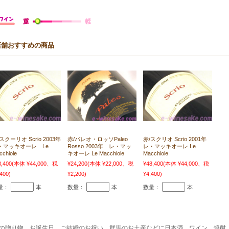
店舗おすすめの商品
スクーリオ Scrio 2003年
赤/パレオ・ロッソPaleo
赤/スクリオ Scrio 2001年
・マッキオーレ Le
Rosso 2003年 レ・マッ
レ・マッキオーレ Le
cchiole
キオーレ Le Macchiole
Macchiole
8,400
(本体 ¥44,000、税
¥24,200
(本体 ¥22,000、税
¥48,400
(本体 ¥44,000、税
400)
¥2,200)
¥4,400)
量：
本
数量：
本
数量：
本
の贈り物、お誕生日、ご結婚のお祝い、群馬のお土産などに日本酒、ワイン、焼酎