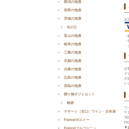
新潟の地酒
長野の地酒
茨城の地酒
お
住の江
富山の地酒
・
・
岐阜の地酒
・
三重の地酒
京都の地酒
お
兵庫の地酒
ド
広島の地酒
が
い
高知の地酒
贈り物ギフトセット
梅酒
ワ
デザート（甘口）ワイン・日本酒
〒
TE
France/ボルドー
FA
▼
France/ブルゴーニュ