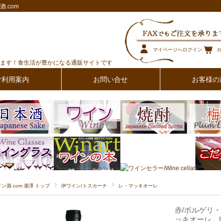
.com
マイページへログイン
ます！食生活が豊かになる通販サイトです
ご利用案内
お問い合せ
お客様の
イン酒.com 瀧澤 トップ
伊ワイン/トスカーナ
レ・マッキオーレ
赤/ボルゲリ・
ッキオーレ Le 