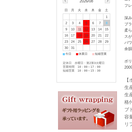
2026/08
フレ
日
月
火
水
木
金
土
1
深み
2
3
4
5
6
7
8
ブラ
9
10
11
12
13
14
15
柔ら
16
17
18
19
20
21
22
スが
23
24
25
26
27
28
29
パワ
30
31
余韻
■
■
■
今日
休業日
短縮営業
ボリ
定休日 水曜日・第2第3火曜日
営業時間 10：00～17：00
20
短縮営業 10：00～15：30
【
生
生産
格付
ブ
容量
リ