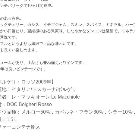
ンチバリックで10ヶ月間熟成｡
のある赤色｡
ックチェリー、カシス、イチゴジャム、スミレ、スパイス、ミネラル、ハー
かい口当たり。凝縮感のある果実味、しなやかなタンニンは繊細で、ミネラ
秀逸です。
フルというよりも繊細で上品な味わいです。
も長くい楽しめます。
ュームがあり、上品さも兼ね備えたワインです。
09年は良いビンテージです。
ボルゲリ・ロッソ2009年】
産地：イタリア/トスカーナ/ボルゲリ
者：レ・マッキオーレ Le Macchiole
：DOC Bolgheri Rosso
ドウ品種：メルロー50%，カベルネ・フラン30%，シラー10%
：1.5Ｌ
ファーコンテナ輸入